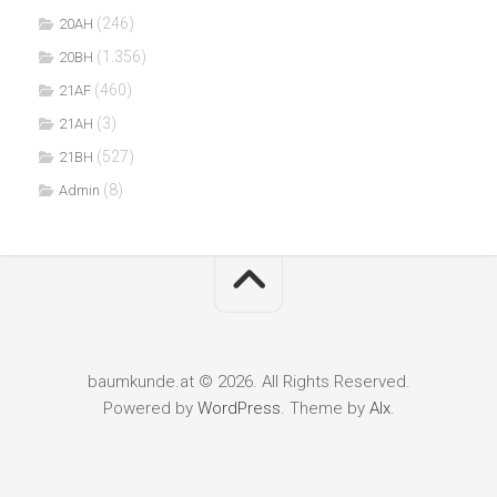
(246)
20AH
(1.356)
20BH
(460)
21AF
(3)
21AH
(527)
21BH
(8)
Admin
baumkunde.at © 2026. All Rights Reserved.
Powered by
WordPress
. Theme by
Alx
.