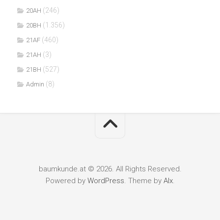
(246)
20AH
(1.356)
20BH
(460)
21AF
(3)
21AH
(527)
21BH
(8)
Admin
baumkunde.at © 2026. All Rights Reserved.
Powered by
WordPress
. Theme by
Alx
.