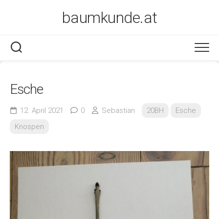
Skip
baumkunde.at
to
content
Esche
12. April 2021
0
Sebastian
20BH
Esche
Knospen