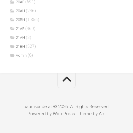
(691)
20AF
(246)
20AH
(1.356)
20BH
(460)
21AF
(3)
21AH
(527)
21BH
(8)
Admin
baumkunde.at © 2026. All Rights Reserved.
Powered by
WordPress
. Theme by
Alx
.