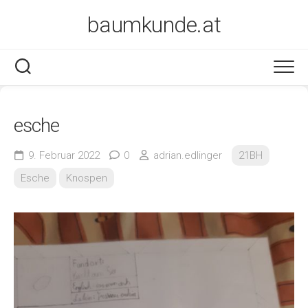
Skip
baumkunde.at
to
content
esche
9. Februar 2022
0
adrian.edlinger
21BH
Esche
Knospen