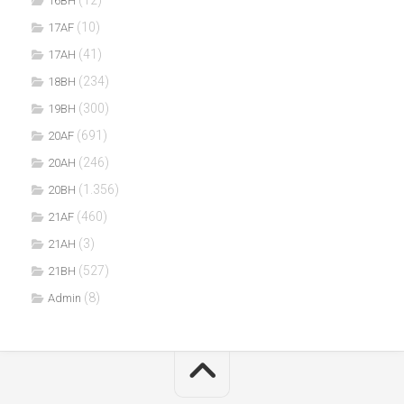
16BH
(10)
17AF
(41)
17AH
(234)
18BH
(300)
19BH
(691)
20AF
(246)
20AH
(1.356)
20BH
(460)
21AF
(3)
21AH
(527)
21BH
(8)
Admin