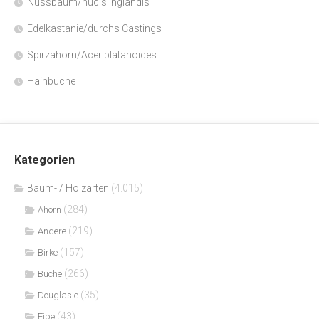
Nussbaum/nucis inglandis
Edelkastanie/durchs Castings
Spirzahorn/Acer platanoides
Hainbuche
Kategorien
Bäum- / Holzarten
(4.015)
(284)
Ahorn
(219)
Andere
(157)
Birke
(266)
Buche
(35)
Douglasie
(43)
Eibe