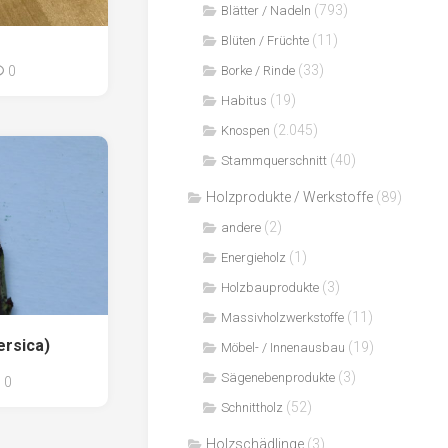
(793)
Blätter / Nadeln
(11)
Blüten / Früchte
(33)
0
Borke / Rinde
(19)
Habitus
(2.045)
Knospen
(40)
Stammquerschnitt
Holzprodukte / Werkstoffe
(89)
(2)
andere
(1)
Energieholz
(3)
Holzbauprodukte
(11)
Massivholzwerkstoffe
ersica)
(19)
Möbel- / Innenausbau
(3)
Sägenebenprodukte
0
(52)
Schnittholz
Holzschädlinge
(3)