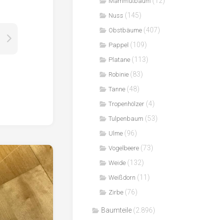
(12)
Mammutbaum
(145)
Nuss
(407)
Obstbäume
(109)
Pappel
(113)
Platane
(83)
Robinie
(48)
Tanne
(4)
Tropenhölzer
(53)
Tulpenbaum
(96)
Ulme
(73)
Vogelbeere
(132)
Weide
(11)
Weißdorn
(76)
Zirbe
Baumteile
(2.896)