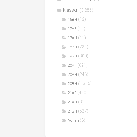
Klassen
(3.886)
(12)
16BH
(10)
17AF
(41)
17AH
(234)
18BH
(300)
19BH
(691)
20AF
(246)
20AH
(1.356)
20BH
(460)
21AF
(3)
21AH
(527)
21BH
(8)
Admin