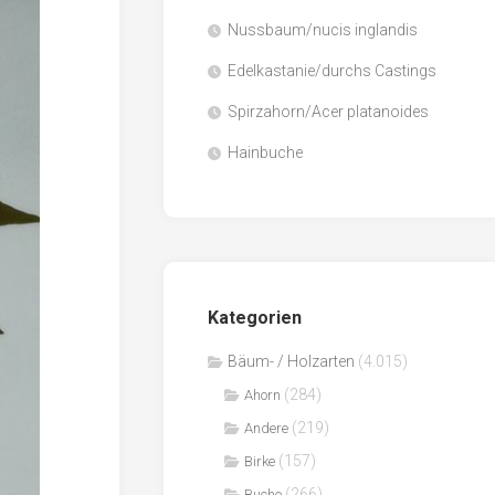
Nussbaum/nucis inglandis
Papier
/
Edelkastanie/durchs Castings
Zellulose
Spirzahorn/Acer platanoides
Sägenebenprodukte
Hainbuche
Schnittholz
Spanwerkstoffe
Kategorien
Bäum- / Holzarten
(4.015)
(284)
Ahorn
(219)
Andere
(157)
Birke
(266)
Buche