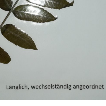
Pappel
Platane
Robinie
Tanne
Tulpenbaum
Ulme
Vogelbeere
Weide
Weißdorn
Zirbe
Andere