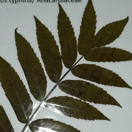
Erle
19AF
Esche
19AH
Fichte
19BH
Ginkgo
20AF
Hartriegel
20AH
Hasel
20BH
Hollunder
Admin
Kastanie
Kiefer
Lärche
Linde
Mammutbaum
Nuss