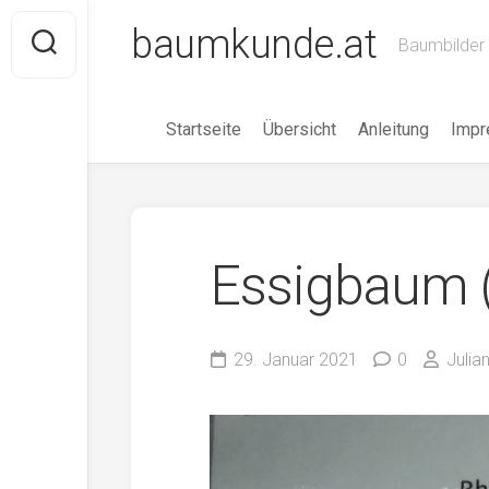
Skip
baumkunde.at
to
Baumbilder 
content
Startseite
Übersicht
Anleitung
Imp
Essigbaum (
29. Januar 2021
0
Julian