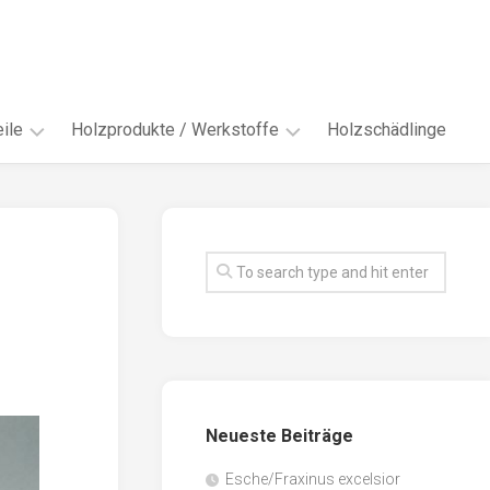
ile
Holzprodukte / Werkstoffe
Holzschädlinge
ter
andere
Werkstoffe
eln
Energieholz
en
Faserwerkstoffe
hte
Funiere
ke
Holzbauprodukte
e
Massivholzwerkstoffe
Neueste Beiträge
spen
Möbel-
/
tus
Esche/Fraxinus excelsior
Innenausbau