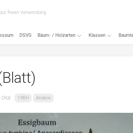
zur freien Verwendung
ressum
DSVG
Bäum- / Holzarten
Klassen
Baumte
Obstbäume
16AH
Blät
/
Tropenhölzer
16BH
Nad
Blatt)
Ahorn
17AF
Blüt
/
Birke
17AH
Früc
Buche
18AF
 Oitzl
19BH
Andere
Bor
/
Douglasie
17BH
Rind
Eibe
18AH
Kno
Eiche
18BH
Habi