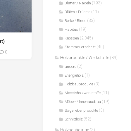
(793)
Blätter / Nadeln
(11)
Blüten / Früchte
(33)
Borke / Rinde
(19)
Habitus
(2.045)
Knospen
t)
(40)
Stammquerschnitt
0
Holzprodukte / Werkstoffe
(89)
(2)
andere
(1)
Energieholz
(3)
Holzbauprodukte
(11)
Massivholzwerkstoffe
(19)
Möbel- / Innenausbau
(3)
Sägenebenprodukte
(52)
Schnittholz
Holzschädlinge
(3)