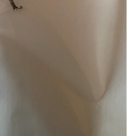
Pappel
Platane
Robinie
Tanne
Tulpenbaum
Ulme
Vogelbeere
Weide
Weißdorn
Zirbe
Andere