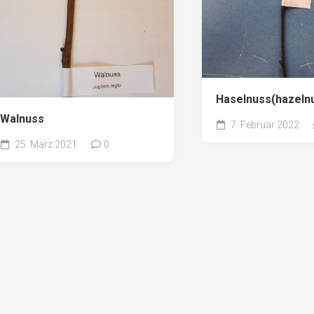
Haselnuss(hazelnu
Walnuss
7. Februar 2022
25. März 2021
0