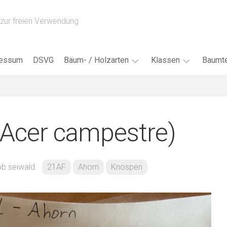
zur freien Verwendung
ressum
DSVG
Bäum- / Holzarten
Klassen
Baumte
Obstbäume
16AH
Blät
/
Tropenhölzer
16BH
Nad
(Acer campestre)
Ahorn
17AF
Blüt
/
Birke
17AH
Früc
Buche
18AF
b.seiwald
21AF
Ahorn
Knospen
Bor
/
Douglasie
17BH
Rind
Eibe
18AH
Kno
Eiche
18BH
Habi