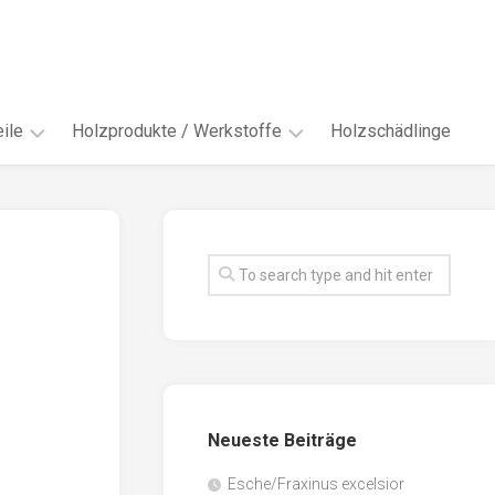
ile
Holzprodukte / Werkstoffe
Holzschädlinge
ter
andere
Werkstoffe
eln
Energieholz
en
Faserwerkstoffe
hte
Funiere
ke
Holzbauprodukte
e
Massivholzwerkstoffe
Neueste Beiträge
spen
Möbel-
/
tus
Esche/Fraxinus excelsior
Innenausbau