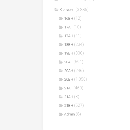
Klassen
(3.886)
(12)
16BH
(10)
17AF
(41)
17AH
(234)
18BH
(300)
19BH
(691)
20AF
(246)
20AH
(1.356)
20BH
(460)
21AF
(3)
21AH
(527)
21BH
(8)
Admin