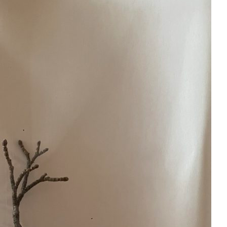
Erle
19AF
Esche
19AH
Fichte
19BH
Ginkgo
20AF
Hartriegel
20AH
Hasel
20BH
Hollunder
Admin
Kastanie
Kiefer
Lärche
Linde
Mammutbaum
Nuss