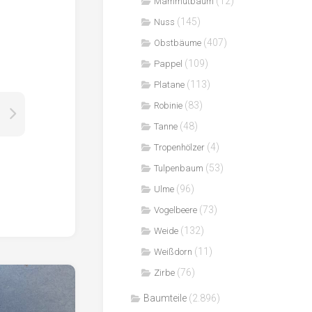
(12)
Mammutbaum
(145)
Nuss
(407)
Obstbäume
(109)
Pappel
(113)
Platane
(83)
Robinie
(48)
Tanne
(4)
Tropenhölzer
(53)
Tulpenbaum
(96)
Ulme
(73)
Vogelbeere
(132)
Weide
(11)
Weißdorn
(76)
Zirbe
Baumteile
(2.896)