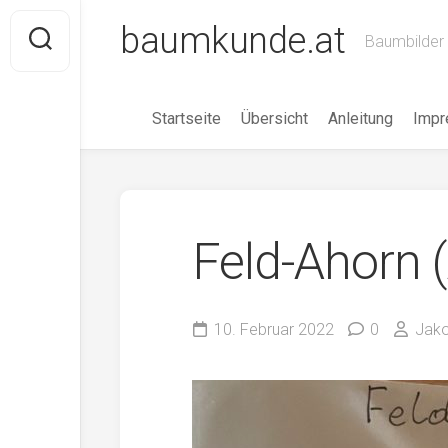
Skip
baumkunde.at
to
Baumbilder 
content
Startseite
Übersicht
Anleitung
Imp
Feld-Ahorn 
10. Februar 2022
0
Jako