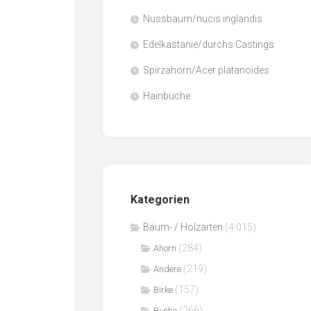
Nussbaum/nucis inglandis
Papier
/
Edelkastanie/durchs Castings
Zellulose
Spirzahorn/Acer platanoides
Sägenebenprodukte
Hainbuche
Schnittholz
Spanwerkstoffe
Kategorien
Bäum- / Holzarten
(4.015)
(284)
Ahorn
(219)
Andere
(157)
Birke
(266)
Buche