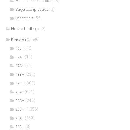
(19)
Möbel- / Innenausbau
(3)
Sägenebenprodukte
(52)
Schnittholz
Holzschädlinge
(3)
Klassen
(3.886)
(12)
16BH
(10)
17AF
(41)
17AH
(234)
18BH
(300)
19BH
(691)
20AF
(246)
20AH
(1.356)
20BH
(460)
21AF
(3)
21AH