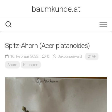
Skip
baumkunde.at
to
content
Spitz-Ahorn (Acer platanoides)
10. Februar 2022
0
Jakob.seiwald
21AF
Ahorn
Knospen