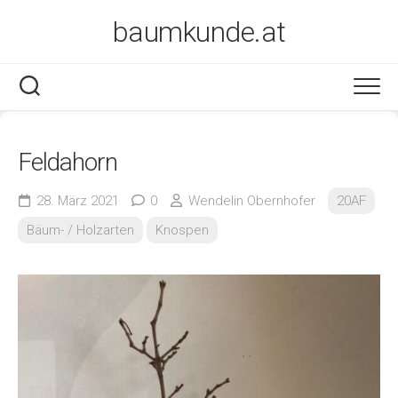
Skip
baumkunde.at
to
content
Feldahorn
28. März 2021
0
Wendelin Obernhofer
20AF
Bäum- / Holzarten
Knospen