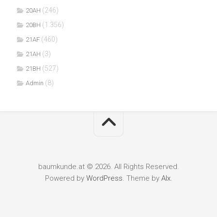
(246)
20AH
(1.356)
20BH
(460)
21AF
(3)
21AH
(527)
21BH
(8)
Admin
baumkunde.at © 2026. All Rights Reserved.
Powered by
WordPress
. Theme by
Alx
.