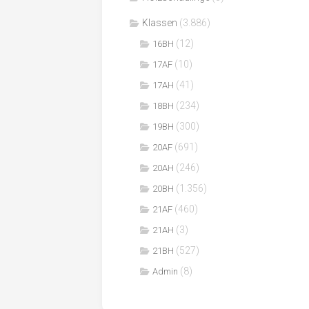
Klassen
(3.886)
(12)
16BH
(10)
17AF
(41)
17AH
(234)
18BH
(300)
19BH
(691)
20AF
(246)
20AH
(1.356)
20BH
(460)
21AF
(3)
21AH
(527)
21BH
(8)
Admin