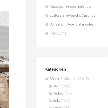
Nussbaum/nucis inglandis
Papier
/
Edelkastanie/durchs Castings
Zellulose
Spirzahorn/Acer platanoides
Sägenebenprodukte
Hainbuche
Schnittholz
Spanwerkstoffe
Kategorien
Bäum- / Holzarten
(4.015)
(284)
Ahorn
(219)
Andere
(157)
Birke
(266)
Buche