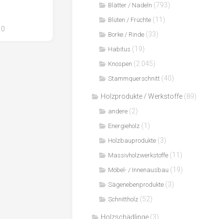
(793)
Blätter / Nadeln
(11)
Blüten / Früchte
0
(33)
Borke / Rinde
(19)
Habitus
(2.045)
Knospen
(40)
Stammquerschnitt
Holzprodukte / Werkstoffe
(89)
(2)
andere
(1)
Energieholz
(3)
Holzbauprodukte
(11)
Massivholzwerkstoffe
(19)
Möbel- / Innenausbau
(3)
Sägenebenprodukte
(52)
Schnittholz
Holzschädlinge
(3)