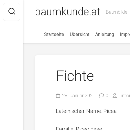
Skip
baumkunde.at
to
Baumbilder 
content
Startseite
Übersicht
Anleitung
Imp
Fichte
28. Januar 2021
0
Timo
Lateinischer Name: Picea
Familie: Piceoideae