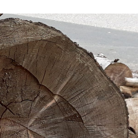
Erle
19AF
Esche
19AH
Fichte
19BH
Ginkgo
20AF
Hartriegel
20AH
Hasel
20BH
Hollunder
Admin
Kastanie
Kiefer
Lärche
Linde
Mammutbaum
Nuss