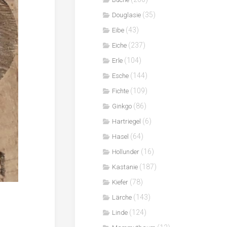
(35)
Douglasie
(43)
Eibe
(237)
Eiche
(104)
Erle
(144)
Esche
(109)
Fichte
(86)
Ginkgo
(6)
Hartriegel
(64)
Hasel
(16)
Hollunder
(187)
Kastanie
(78)
Kiefer
(143)
Lärche
(124)
Linde