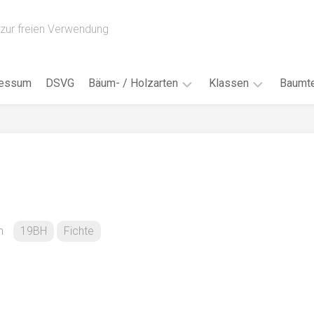
zur freien Verwendung
ressum
DSVG
Bäum- / Holzarten
Klassen
Baumte
Obstbäume
16AH
Blät
/
Tropenhölzer
16BH
Nad
Ahorn
17AF
Blüt
/
Birke
17AH
Früc
Buche
18AF
n
19BH
Fichte
Bor
/
Douglasie
17BH
Rind
Eibe
18AH
Kno
Eiche
18BH
Habi