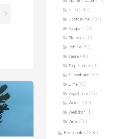
(12)
Mammutbaum
(145)
Nuss
(407)
Obstbäume
(109)
Pappel
(113)
Platane
(83)
Robinie
(48)
Tanne
(4)
Tropenhölzer
(53)
Tulpenbaum
(96)
Ulme
(73)
Vogelbeere
(132)
Weide
(11)
Weißdorn
(76)
Zirbe
Baumteile
(2.896)