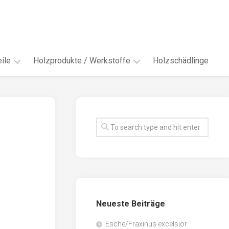
ile
Holzprodukte / Werkstoffe
Holzschädlinge
ter
andere
Werkstoffe
eln
Energieholz
en
Faserwerkstoffe
hte
Funiere
ke
Holzbauprodukte
e
Massivholzwerkstoffe
Neueste Beiträge
spen
Möbel-
/
tus
Esche/Fraxinus excelsior
Innenausbau