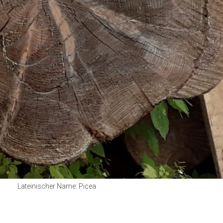
Pappel
Platane
Robinie
Tanne
Tulpenbaum
Ulme
Vogelbeere
Weide
Weißdorn
Zirbe
Andere
Lateinischer Name: Picea