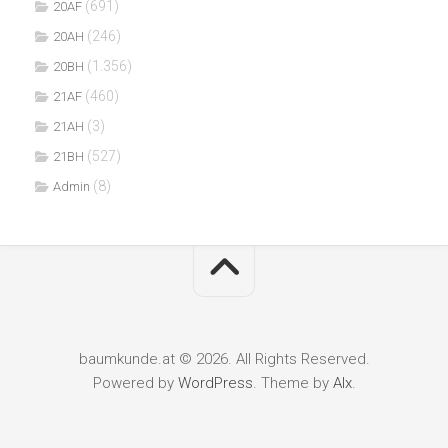
(691)
20AF
(246)
20AH
(1.356)
20BH
(460)
21AF
(3)
21AH
(527)
21BH
(8)
Admin
baumkunde.at © 2026. All Rights Reserved.
Powered by
WordPress
. Theme by
Alx
.