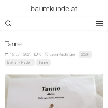
Skip
baumkunde.at
to
content
Tanne
15. Juni 2021
0
Leon Puchinger
20BH
Blätter / Nadeln
Tanne