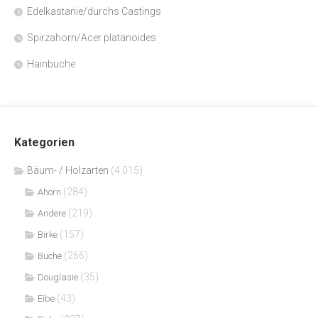
Edelkastanie/durchs Castings
Spirzahorn/Acer platanoides
Hainbuche
Kategorien
Bäum- / Holzarten
(4.015)
(284)
Ahorn
(219)
Andere
(157)
Birke
(266)
Buche
(35)
Douglasie
(43)
Eibe