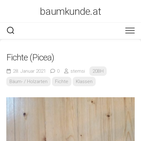
Skip
baumkunde.at
to
content
Fichte (Picea)
28. Januar 2021
0
stemsi
20BH
Bäum- / Holzarten
Fichte
Klassen