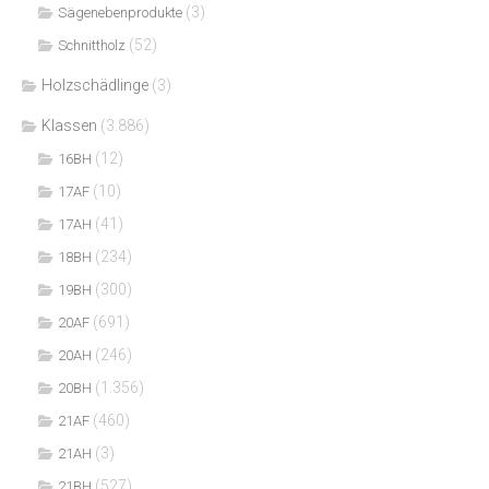
(3)
Sägenebenprodukte
(52)
Schnittholz
Holzschädlinge
(3)
Klassen
(3.886)
(12)
16BH
(10)
17AF
(41)
17AH
(234)
18BH
(300)
19BH
(691)
20AF
(246)
20AH
(1.356)
20BH
(460)
21AF
(3)
21AH
(527)
21BH