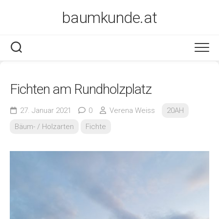
Skip
baumkunde.at
to
content
Fichten am Rundholzplatz
27. Januar 2021
0
Verena Weiss
20AH
Bäum- / Holzarten
Fichte