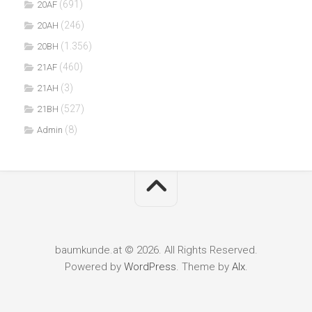
(691)
20AF
(246)
20AH
(1.356)
20BH
(460)
21AF
(3)
21AH
(527)
21BH
(8)
Admin
baumkunde.at © 2026. All Rights Reserved.
Powered by
WordPress
. Theme by
Alx
.