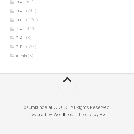
(691)
20AF
(246)
20AH
(1.356)
20BH
(460)
21AF
(3)
21AH
(527)
21BH
(8)
Admin
baumkunde.at © 2026. All Rights Reserved.
Powered by
WordPress
. Theme by
Alx
.