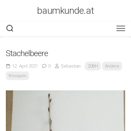
Skip
baumkunde.at
to
content
Stachelbeere
12. April 2021
0
Sebastian
20BH
Andere
Knospen