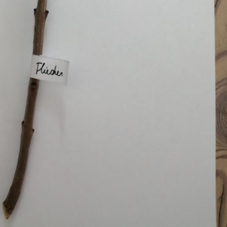
Pappel
Platane
Robinie
Tanne
Tulpenbaum
Ulme
Vogelbeere
Weide
Weißdorn
Zirbe
Andere