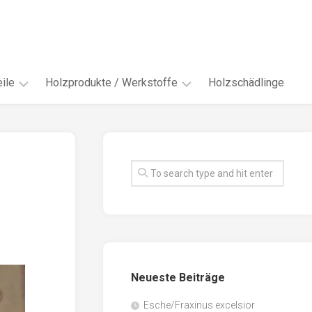
ile
Holzprodukte / Werkstoffe
Holzschädlinge
ter
andere
Werkstoffe
eln
Energieholz
en
Faserwerkstoffe
hte
Funiere
ke
Holzbauprodukte
e
Massivholzwerkstoffe
Neueste Beiträge
spen
Möbel-
/
tus
Esche/Fraxinus excelsior
Innenausbau