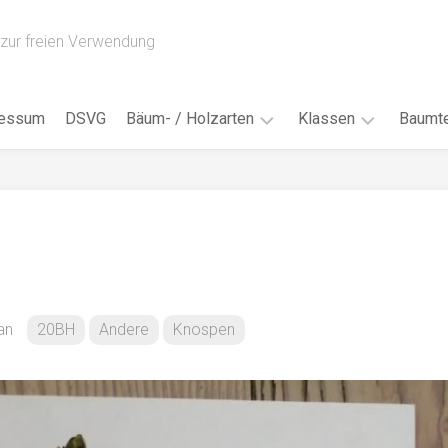
zur freien Verwendung
ressum
DSVG
Bäum- / Holzarten
Klassen
Baumte
Obstbäume
16AH
Blät
/
Tropenhölzer
16BH
Nad
Ahorn
17AF
Blüt
/
Birke
17AH
Früc
Buche
18AF
an
20BH
Andere
Knospen
Bor
/
Douglasie
17BH
Rind
Eibe
18AH
Kno
Eiche
18BH
Habi