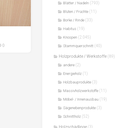
(793)
Blätter / Nadeln
(11)
Blüten / Früchte
(33)
Borke / Rinde
(19)
Habitus
(2.045)
Knospen
0
(40)
Stammquerschnitt
Holzprodukte / Werkstoffe
(89)
(2)
andere
(1)
Energieholz
(3)
Holzbauprodukte
(11)
Massivholzwerkstoffe
(19)
Möbel- / Innenausbau
(3)
Sägenebenprodukte
(52)
Schnittholz
Holzschädlinge
(3)