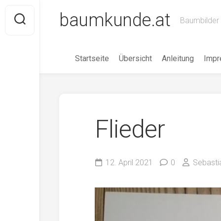
Skip
baumkunde.at
to
Baumbilder 
content
Startseite
Übersicht
Anleitung
Imp
Flieder
12. April 2021
0
Sebasti