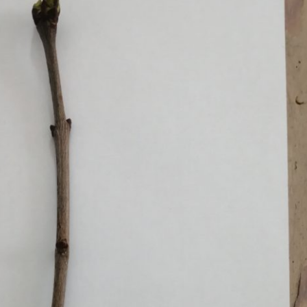
Erle
19AF
Esche
19AH
Fichte
19BH
Ginkgo
20AF
Hartriegel
20AH
Hasel
20BH
Hollunder
Admin
Kastanie
Kiefer
Lärche
Linde
Mammutbaum
Nuss