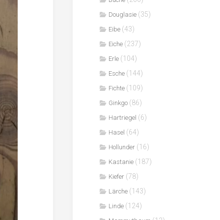
(35)
Douglasie
(43)
Eibe
(237)
Eiche
(104)
Erle
(144)
Esche
(109)
Fichte
(86)
Ginkgo
(6)
Hartriegel
(64)
Hasel
(16)
Hollunder
(187)
Kastanie
(78)
Kiefer
(143)
Lärche
(124)
Linde