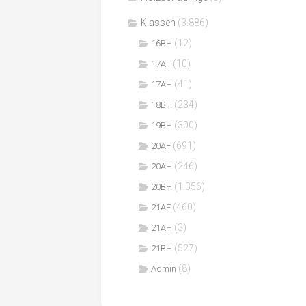
Klassen
(3.886)
(12)
16BH
(10)
17AF
(41)
17AH
(234)
18BH
(300)
19BH
(691)
20AF
(246)
20AH
(1.356)
20BH
(460)
21AF
(3)
21AH
(527)
21BH
(8)
Admin