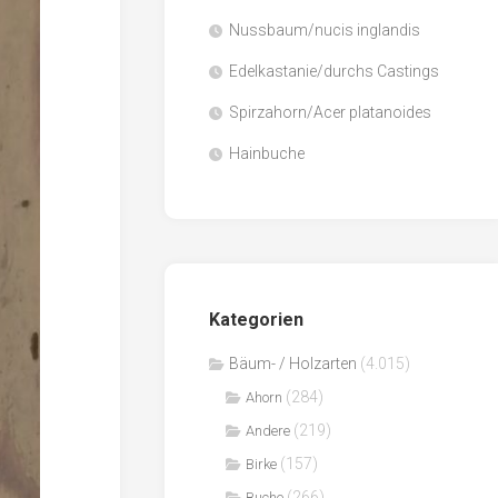
Nussbaum/nucis inglandis
Papier
/
Edelkastanie/durchs Castings
Zellulose
Spirzahorn/Acer platanoides
Sägenebenprodukte
Hainbuche
Schnittholz
Spanwerkstoffe
Kategorien
Bäum- / Holzarten
(4.015)
(284)
Ahorn
(219)
Andere
(157)
Birke
(266)
Buche