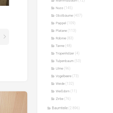
(12)
Mammutbaum
(145)
Nuss
(407)
Obstbäume
(109)
Pappel
(113)
Platane
(83)
Robinie
(48)
Tanne
(4)
Tropenhölzer
(53)
Tulpenbaum
(96)
Ulme
(73)
Vogelbeere
(132)
Weide
(11)
Weißdorn
(76)
Zirbe
Baumteile
(2.896)