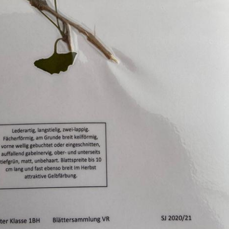
Pappel
Platane
Robinie
Tanne
Tulpenbaum
Ulme
Vogelbeere
Weide
Weißdorn
Zirbe
Andere