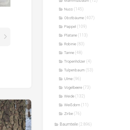
(12)
Mammutbaum
(145)
Nuss
(407)
Obstbäume
(109)
Pappel
(113)
Platane
(83)
Robinie
(48)
Tanne
(4)
Tropenhölzer
(53)
Tulpenbaum
(96)
Ulme
(73)
Vogelbeere
(132)
Weide
(11)
Weißdorn
(76)
Zirbe
Baumteile
(2.896)