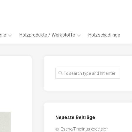
ile
Holzprodukte / Werkstoffe
Holzschädlinge
ter
andere
Werkstoffe
eln
Energieholz
en
Faserwerkstoffe
hte
Funiere
ke
Holzbauprodukte
e
Massivholzwerkstoffe
Neueste Beiträge
spen
Möbel-
/
tus
Esche/Fraxinus excelsior
Innenausbau