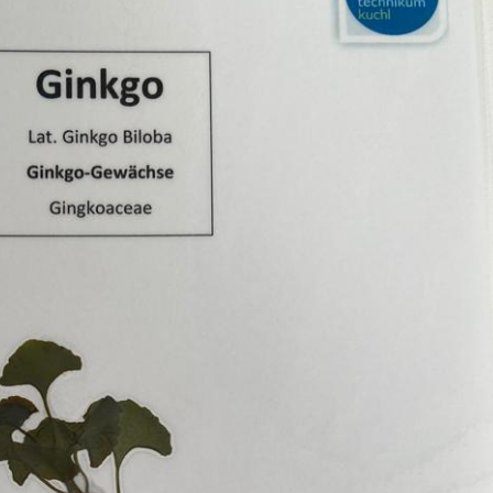
Erle
19AF
Esche
19AH
Fichte
19BH
Ginkgo
20AF
Hartriegel
20AH
Hasel
20BH
Hollunder
Admin
Kastanie
Kiefer
Lärche
Linde
Mammutbaum
Nuss