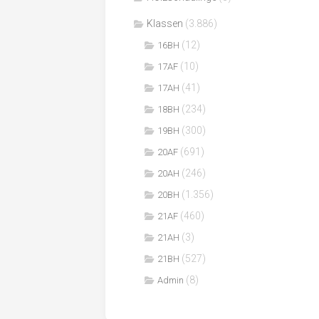
Klassen
(3.886)
(12)
16BH
(10)
17AF
(41)
17AH
(234)
18BH
(300)
19BH
(691)
20AF
(246)
20AH
(1.356)
20BH
(460)
21AF
(3)
21AH
(527)
21BH
(8)
Admin