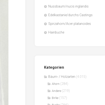
Nussbaum/nucis inglandis
Papier
/
Edelkastanie/durchs Castings
Zellulose
Spirzahorn/Acer platanoides
Sägenebenprodukte
Hainbuche
Schnittholz
Spanwerkstoffe
Kategorien
Bäum- / Holzarten
(4.015)
(284)
Ahorn
(219)
Andere
(157)
Birke
(266)
Buche