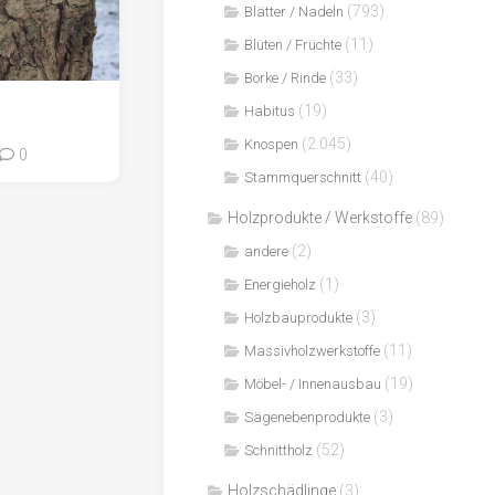
(793)
Blätter / Nadeln
(11)
Blüten / Früchte
(33)
Borke / Rinde
(19)
Habitus
(2.045)
Knospen
0
(40)
Stammquerschnitt
Holzprodukte / Werkstoffe
(89)
(2)
andere
(1)
Energieholz
(3)
Holzbauprodukte
(11)
Massivholzwerkstoffe
(19)
Möbel- / Innenausbau
(3)
Sägenebenprodukte
(52)
Schnittholz
Holzschädlinge
(3)