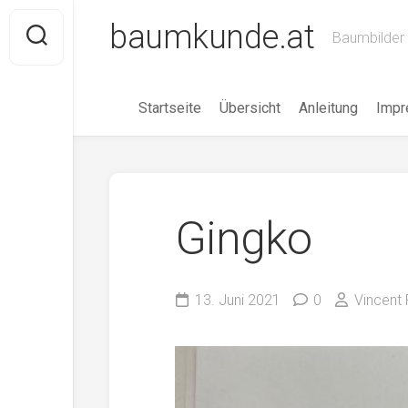
Skip
baumkunde.at
to
Baumbilder 
content
Startseite
Übersicht
Anleitung
Imp
Gingko
13. Juni 2021
0
Vincent 