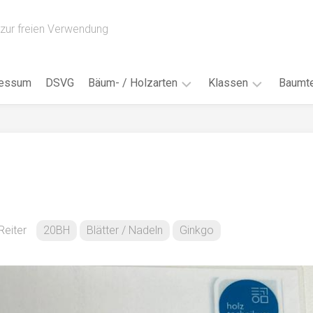
zur freien Verwendung
ressum
DSVG
Bäum- / Holzarten
Klassen
Baumte
Obstbäume
16AH
Blät
/
Tropenhölzer
16BH
Nad
Ahorn
17AF
Blüt
/
Birke
17AH
Früc
Buche
18AF
Reiter
20BH
Blätter / Nadeln
Ginkgo
Bor
/
Douglasie
17BH
Rind
Eibe
18AH
Kno
Eiche
18BH
Habi