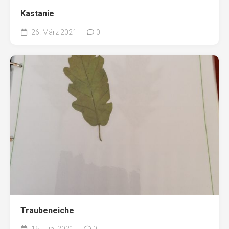
Kastanie
26. März 2021
0
Traubeneiche
15. Juni 2021
0