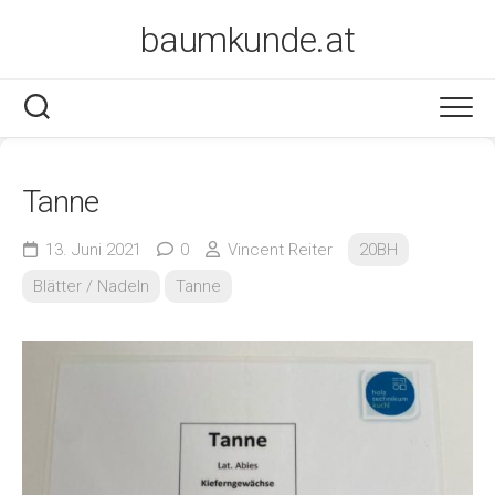
Skip
baumkunde.at
to
content
Tanne
13. Juni 2021
0
Vincent Reiter
20BH
Blätter / Nadeln
Tanne