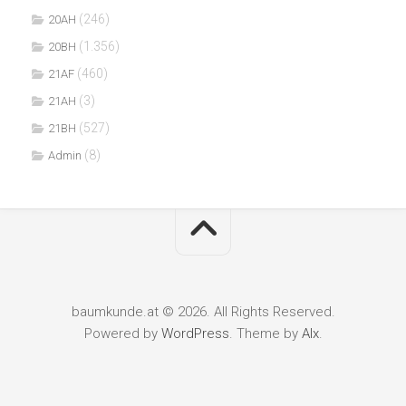
(246)
20AH
(1.356)
20BH
(460)
21AF
(3)
21AH
(527)
21BH
(8)
Admin
baumkunde.at © 2026. All Rights Reserved.
Powered by
WordPress
. Theme by
Alx
.