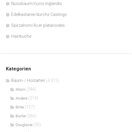
Nussbaum/nucis inglandis
Edelkastanie/durchs Castings
Spirzahorn/Acer platanoides
Hainbuche
Kategorien
Bäum- / Holzarten
(4.015)
(284)
Ahorn
(219)
Andere
(157)
Birke
(266)
Buche
(35)
Douglasie