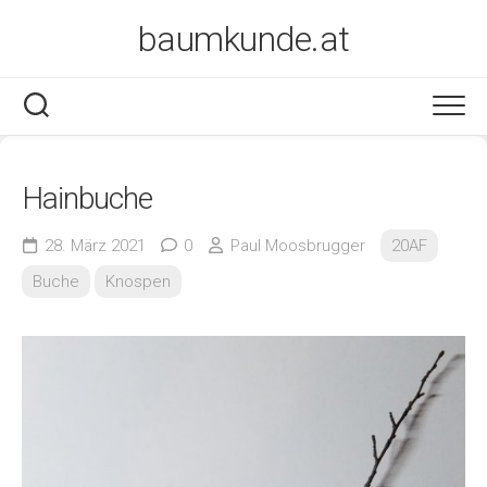
Skip
baumkunde.at
to
content
Hainbuche
28. März 2021
0
Paul Moosbrugger
20AF
Buche
Knospen