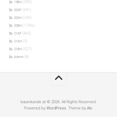
(300)
19BH
(691)
20AF
(246)
20AH
(1.356)
20BH
(460)
21AF
(3)
21AH
(527)
21BH
(8)
Admin
baumkunde.at © 2026. All Rights Reserved.
Powered by
WordPress
. Theme by
Alx
.