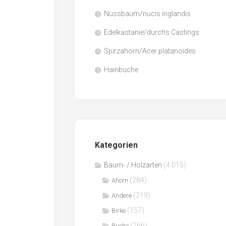
Nussbaum/nucis inglandis
Papier
/
Edelkastanie/durchs Castings
Zellulose
Spirzahorn/Acer platanoides
Sägenebenprodukte
Hainbuche
Schnittholz
Spanwerkstoffe
Kategorien
Bäum- / Holzarten
(4.015)
(284)
Ahorn
(219)
Andere
(157)
Birke
(266)
Buche