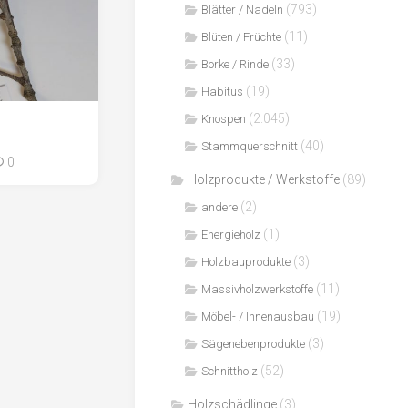
(793)
Blätter / Nadeln
(11)
Blüten / Früchte
(33)
Borke / Rinde
(19)
Habitus
(2.045)
Knospen
(40)
Stammquerschnitt
0
Holzprodukte / Werkstoffe
(89)
(2)
andere
(1)
Energieholz
(3)
Holzbauprodukte
(11)
Massivholzwerkstoffe
(19)
Möbel- / Innenausbau
(3)
Sägenebenprodukte
(52)
Schnittholz
Holzschädlinge
(3)