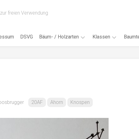
zur freien Verwendung
ressum
DSVG
Bäum- / Holzarten
Klassen
Baumte
Obstbäume
16AH
Blät
/
Tropenhölzer
16BH
Nad
Ahorn
17AF
Blüt
/
Birke
17AH
Früc
Buche
18AF
oosbrugger
20AF
Ahorn
Knospen
Bor
/
Douglasie
17BH
Rind
Eibe
18AH
Kno
Eiche
18BH
Habi