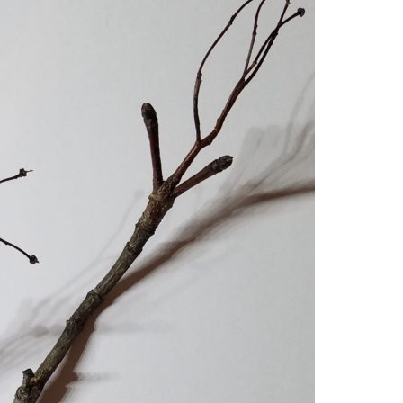
Erle
19AF
Esche
19AH
Fichte
19BH
Ginkgo
20AF
Hartriegel
20AH
Hasel
20BH
Hollunder
Admin
Kastanie
Kiefer
Lärche
Linde
Mammutbaum
Nuss