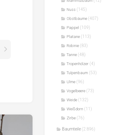
(12)
Mammutbaum
(145)
Nuss
(407)
Obstbäume
(109)
Pappel
(113)
Platane
(83)
Robinie
(48)
Tanne
(4)
Tropenhölzer
(53)
Tulpenbaum
(96)
Ulme
(73)
Vogelbeere
(132)
Weide
(11)
Weißdorn
(76)
Zirbe
Baumteile
(2.896)