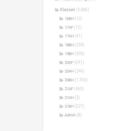
Klassen
(3.886)
(12)
16BH
(10)
17AF
(41)
17AH
(234)
18BH
(300)
19BH
(691)
20AF
(246)
20AH
(1.356)
20BH
(460)
21AF
(3)
21AH
(527)
21BH
(8)
Admin