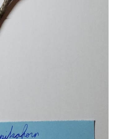
Pappel
Platane
Robinie
Tanne
Tulpenbaum
Ulme
Vogelbeere
Weide
Weißdorn
Zirbe
Andere