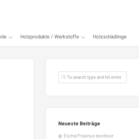
ile
Holzprodukte / Werkstoffe
Holzschädlinge
ter
andere
Werkstoffe
eln
Energieholz
en
Faserwerkstoffe
hte
Funiere
ke
Holzbauprodukte
e
Massivholzwerkstoffe
Neueste Beiträge
spen
Möbel-
/
tus
Esche/Fraxinus excelsior
Innenausbau