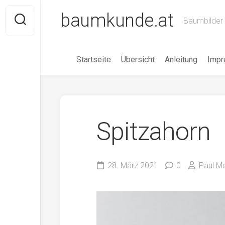
Skip
baumkunde.at
to
Baumbilder 
content
Startseite
Übersicht
Anleitung
Imp
Spitzahorn
28. März 2021
0
Paul M