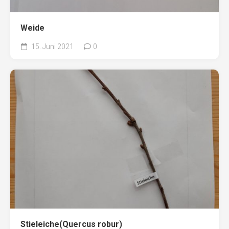
Weide
15. Juni 2021
0
Stieleiche(Quercus robur)