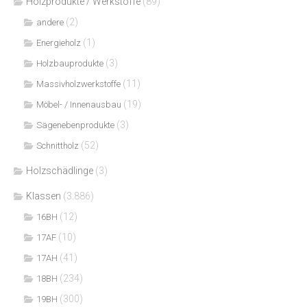
Holzprodukte / Werkstoffe
(89)
(2)
andere
(1)
Energieholz
(3)
Holzbauprodukte
(11)
Massivholzwerkstoffe
(19)
Möbel- / Innenausbau
(3)
Sägenebenprodukte
(52)
Schnittholz
Holzschädlinge
(3)
Klassen
(3.886)
(12)
16BH
(10)
17AF
(41)
17AH
(234)
18BH
(300)
19BH