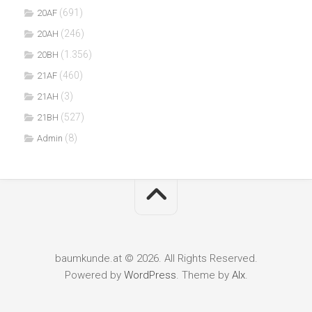
(691)
20AF
(246)
20AH
(1.356)
20BH
(460)
21AF
(3)
21AH
(527)
21BH
(8)
Admin
baumkunde.at © 2026. All Rights Reserved.
Powered by
WordPress
. Theme by
Alx
.