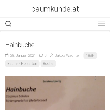
Skip
baumkunde.at
to
content
Hainbuche
28. Januar 2021
0
Jakob Wächter
18BH
Bäum- / Holzarten
Buche