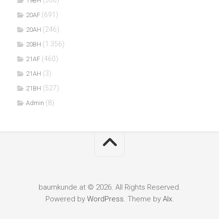
19BH
(691)
20AF
(246)
20AH
(1.356)
20BH
(460)
21AF
(3)
21AH
(527)
21BH
(8)
Admin
baumkunde.at © 2026. All Rights Reserved.
Powered by
WordPress
. Theme by
Alx
.