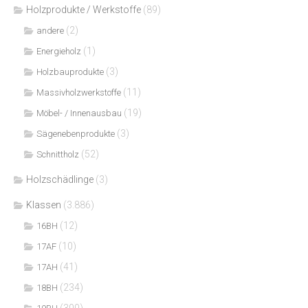
Holzprodukte / Werkstoffe
(89)
(2)
andere
(1)
Energieholz
(3)
Holzbauprodukte
(11)
Massivholzwerkstoffe
(19)
Möbel- / Innenausbau
(3)
Sägenebenprodukte
(52)
Schnittholz
Holzschädlinge
(3)
Klassen
(3.886)
(12)
16BH
(10)
17AF
(41)
17AH
(234)
18BH
(300)