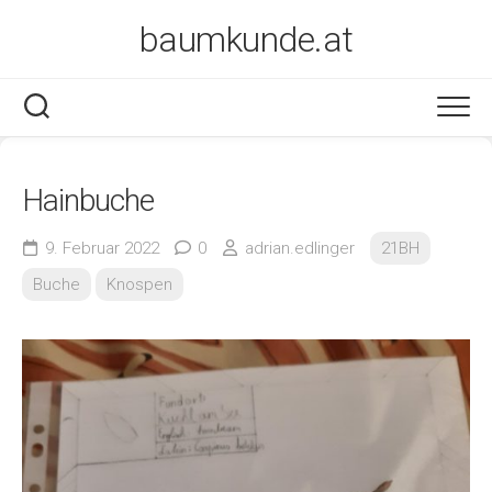
Skip
baumkunde.at
to
content
Hainbuche
9. Februar 2022
0
adrian.edlinger
21BH
Buche
Knospen