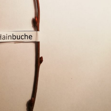
Pappel
Platane
Robinie
Tanne
Tulpenbaum
Ulme
Vogelbeere
Weide
Weißdorn
Zirbe
Andere