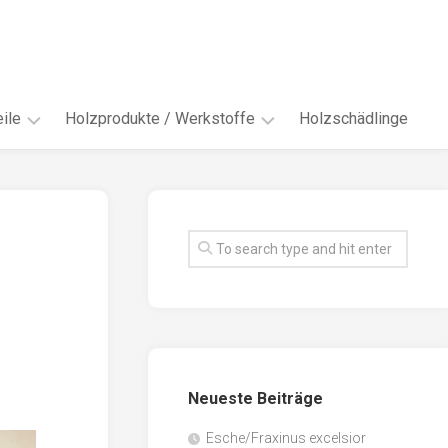
ile
Holzprodukte / Werkstoffe
Holzschädlinge
ter
andere
Werkstoffe
eln
Energieholz
en
Faserwerkstoffe
hte
Funiere
ke
Holzbauprodukte
e
Massivholzwerkstoffe
Neueste Beiträge
spen
Möbel-
/
tus
Esche/Fraxinus excelsior
Innenausbau