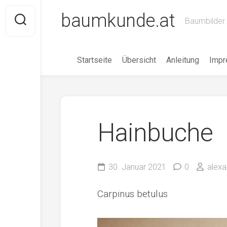
Skip
baumkunde.at
to
Baumbilder 
content
Startseite
Übersicht
Anleitung
Imp
Hainbuche
30. Januar 2021
0
alexa
Carpinus betulus