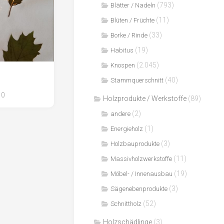
(793)
Blätter / Nadeln
(11)
Blüten / Früchte
(33)
Borke / Rinde
(19)
Habitus
(2.045)
Knospen
(40)
Stammquerschnitt
0
Holzprodukte / Werkstoffe
(89)
(2)
andere
(1)
Energieholz
(3)
Holzbauprodukte
(11)
Massivholzwerkstoffe
(19)
Möbel- / Innenausbau
(3)
Sägenebenprodukte
(52)
Schnittholz
Holzschädlinge
(3)