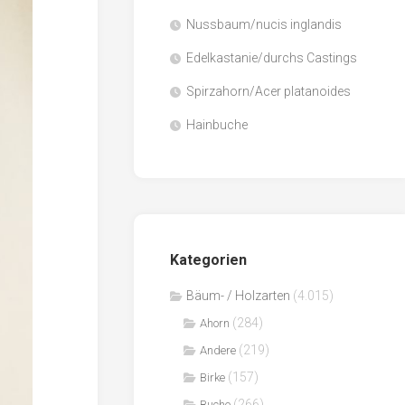
Nussbaum/nucis inglandis
Papier
/
Edelkastanie/durchs Castings
Zellulose
Spirzahorn/Acer platanoides
Sägenebenprodukte
Hainbuche
Schnittholz
Spanwerkstoffe
Kategorien
Bäum- / Holzarten
(4.015)
(284)
Ahorn
(219)
Andere
(157)
Birke
(266)
Buche