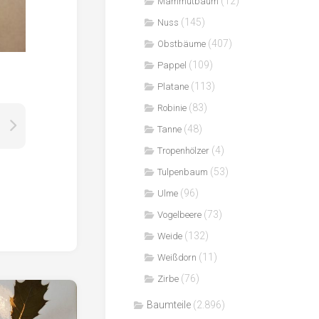
(12)
Mammutbaum
(145)
Nuss
(407)
Obstbäume
(109)
Pappel
(113)
Platane
(83)
Robinie
(48)
Tanne
(4)
Tropenhölzer
(53)
Tulpenbaum
(96)
Ulme
(73)
Vogelbeere
(132)
Weide
(11)
Weißdorn
(76)
Zirbe
Baumteile
(2.896)