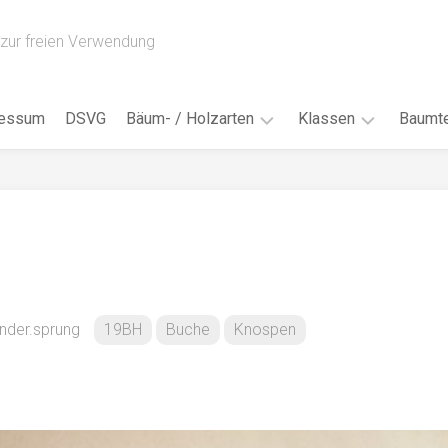
zur freien Verwendung
ressum
DSVG
Bäum- / Holzarten
Klassen
Baumte
Obstbäume
16AH
Blät
/
Tropenhölzer
16BH
Nad
Ahorn
17AF
Blüt
/
Birke
17AH
Früc
Buche
18AF
nder.sprung
19BH
Buche
Knospen
Bor
/
Douglasie
17BH
Rind
Eibe
18AH
Kno
Eiche
18BH
Habi