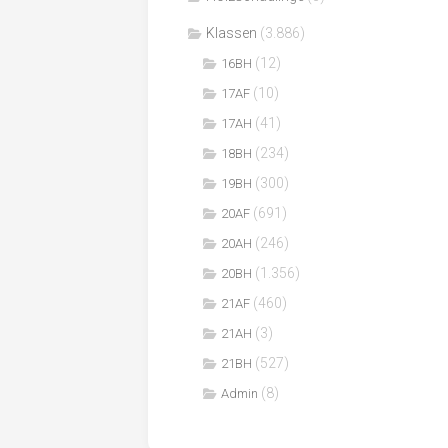
Klassen
(3.886)
(12)
16BH
(10)
17AF
(41)
17AH
(234)
18BH
(300)
19BH
(691)
20AF
(246)
20AH
(1.356)
20BH
(460)
21AF
(3)
21AH
(527)
21BH
(8)
Admin