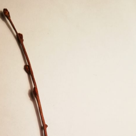
Erle
19AF
Esche
19AH
Fichte
19BH
Ginkgo
20AF
Hartriegel
20AH
Hasel
20BH
Hollunder
Admin
Kastanie
Kiefer
Lärche
Linde
Mammutbaum
Nuss