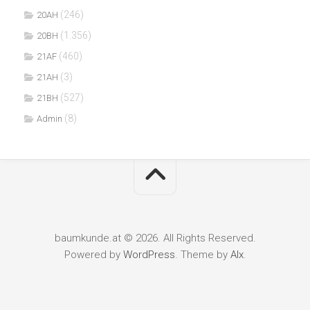
(246)
20AH
(1.356)
20BH
(460)
21AF
(3)
21AH
(527)
21BH
(8)
Admin
baumkunde.at © 2026. All Rights Reserved.
Powered by
WordPress
. Theme by
Alx
.