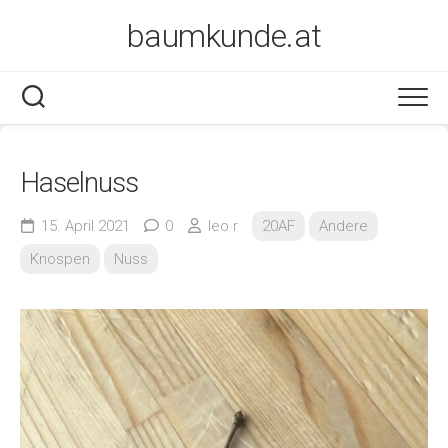
Skip
baumkunde.at
to
content
Haselnuss
15. April 2021
0
leo r
20AF
Andere
Knospen
Nuss