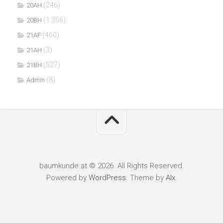
(246)
20AH
(1.356)
20BH
(460)
21AF
(3)
21AH
(527)
21BH
(8)
Admin
baumkunde.at © 2026. All Rights Reserved.
Powered by
WordPress
. Theme by
Alx
.