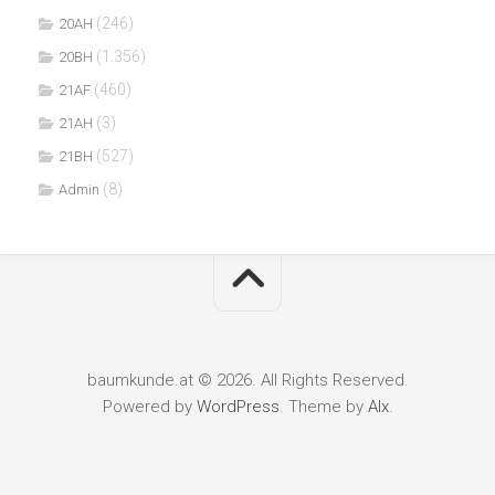
(246)
20AH
(1.356)
20BH
(460)
21AF
(3)
21AH
(527)
21BH
(8)
Admin
baumkunde.at © 2026. All Rights Reserved.
Powered by
WordPress
. Theme by
Alx
.