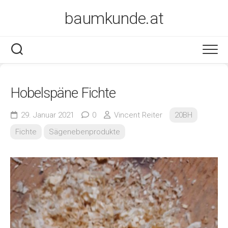
Skip
baumkunde.at
to
content
Hobelspäne Fichte
29. Januar 2021
0
Vincent Reiter
20BH
Fichte
Sägenebenprodukte