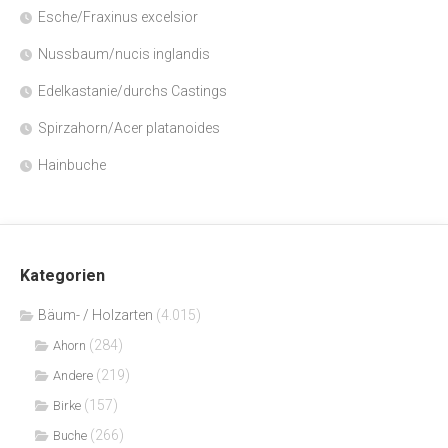
Esche/Fraxinus excelsior
Nussbaum/nucis inglandis
Edelkastanie/durchs Castings
Spirzahorn/Acer platanoides
Hainbuche
Kategorien
Bäum- / Holzarten
(4.015)
(284)
Ahorn
(219)
Andere
(157)
Birke
(266)
Buche