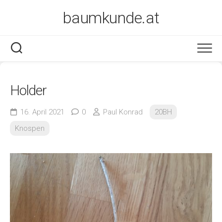
Skip
baumkunde.at
to
content
Holder
16. April 2021
0
Paul Konrad
20BH
Knospen