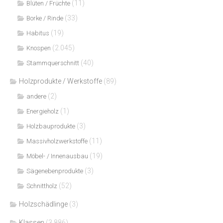
(11)
Blüten / Früchte
(33)
Borke / Rinde
(19)
Habitus
(2.045)
Knospen
(40)
Stammquerschnitt
Holzprodukte / Werkstoffe
(89)
(2)
andere
(1)
Energieholz
(3)
Holzbauprodukte
(11)
Massivholzwerkstoffe
(19)
Möbel- / Innenausbau
(3)
Sägenebenprodukte
(52)
Schnittholz
Holzschädlinge
(3)
Klassen
(3.886)