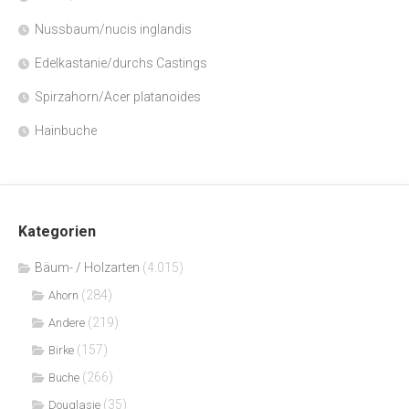
Nussbaum/nucis inglandis
Edelkastanie/durchs Castings
Spirzahorn/Acer platanoides
Hainbuche
Kategorien
Bäum- / Holzarten
(4.015)
(284)
Ahorn
(219)
Andere
(157)
Birke
(266)
Buche
(35)
Douglasie