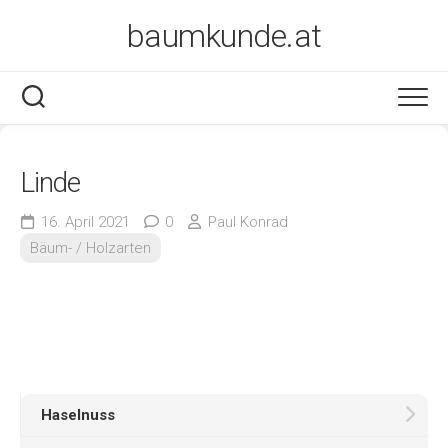
Skip
baumkunde.at
to
content
Linde
16. April 2021
0
Paul Konrad
Bäum- / Holzarten
Haselnuss