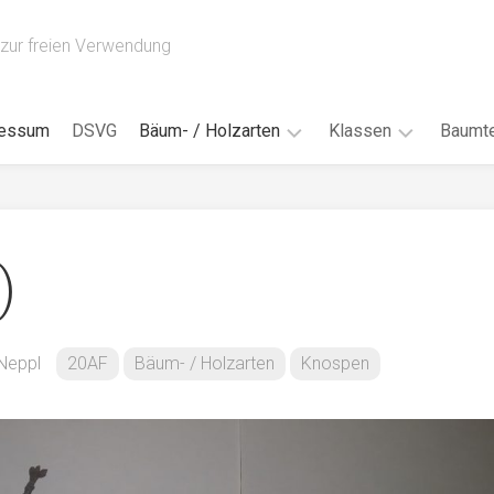
zur freien Verwendung
ressum
DSVG
Bäum- / Holzarten
Klassen
Baumte
Obstbäume
16AH
Blät
/
Tropenhölzer
16BH
Nad
)
Ahorn
17AF
Blüt
/
Birke
17AH
Früc
Buche
18AF
Neppl
20AF
Bäum- / Holzarten
Knospen
Bor
/
Douglasie
17BH
Rind
Eibe
18AH
Kno
Eiche
18BH
Habi