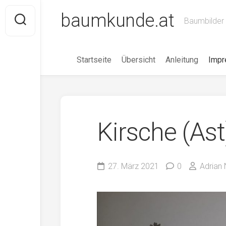
Skip
baumkunde.at
to
Baumbilder 
content
Startseite
Übersicht
Anleitung
Imp
Kirsche (Ast
27. März 2021
0
Adrian 