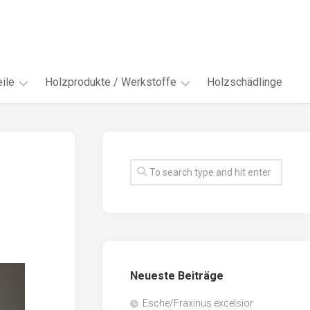
ile
Holzprodukte / Werkstoffe
Holzschädlinge
ter
andere
Werkstoffe
eln
Energieholz
en
Faserwerkstoffe
hte
Funiere
ke
Holzbauprodukte
e
Massivholzwerkstoffe
Neueste Beiträge
spen
Möbel-
/
tus
Esche/Fraxinus excelsior
Innenausbau