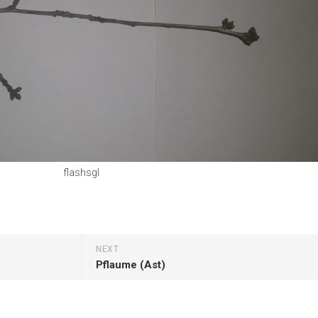
Erle
19AF
Esche
19AH
Fichte
19BH
Ginkgo
20AF
Hartriegel
20AH
Hasel
20BH
Hollunder
Admin
Kastanie
flashsgl
Kiefer
Lärche
Linde
NEXT
Pflaume (Ast)
Mammutbaum
Nuss