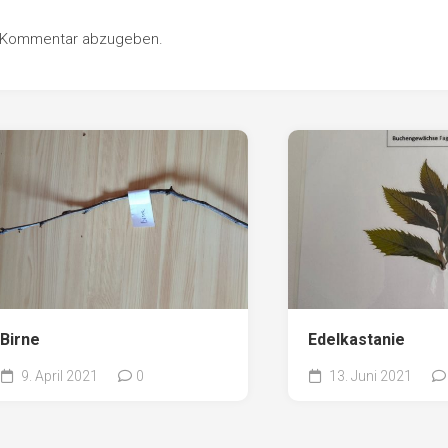
Pappel
Platane
n Kommentar abzugeben.
Robinie
Tanne
Tulpenbaum
Ulme
Vogelbeere
Weide
Weißdorn
Zirbe
Birne
Edelkastanie
Andere
9. April 2021
0
13. Juni 2021