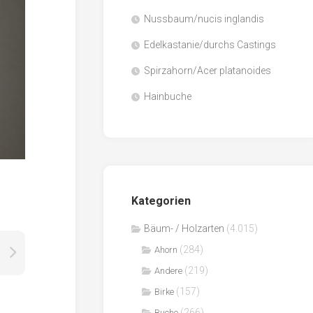
Nussbaum/nucis inglandis
Papier
/
Edelkastanie/durchs Castings
Zellulose
Spirzahorn/Acer platanoides
Sägenebenprodukte
Hainbuche
Schnittholz
Spanwerkstoffe
Kategorien
Bäum- / Holzarten
(4.015)
(284)
Ahorn
(219)
Andere
(157)
Birke
(266)
Buche