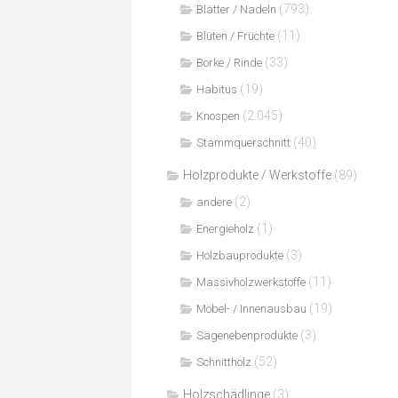
(793)
Blätter / Nadeln
(11)
Blüten / Früchte
(33)
Borke / Rinde
(19)
Habitus
(2.045)
Knospen
(40)
Stammquerschnitt
Holzprodukte / Werkstoffe
(89)
(2)
andere
(1)
Energieholz
(3)
Holzbauprodukte
(11)
Massivholzwerkstoffe
(19)
Möbel- / Innenausbau
(3)
Sägenebenprodukte
(52)
Schnittholz
Holzschädlinge
(3)