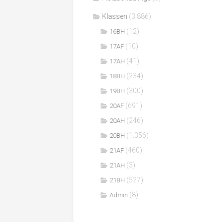
Klassen
(3.886)
(12)
16BH
(10)
17AF
(41)
17AH
(234)
18BH
(300)
19BH
(691)
20AF
(246)
20AH
(1.356)
20BH
(460)
21AF
(3)
21AH
(527)
21BH
(8)
Admin