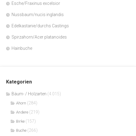
Esche/Fraxinus excelsior
Nussbaum/nucis inglandis
Edelkastanie/durchs Castings
Spirzahorn/Acer platanoides
Hainbuche
Kategorien
Bäum- / Holzarten
(4.015)
(284)
Ahorn
(219)
Andere
(157)
Birke
(266)
Buche