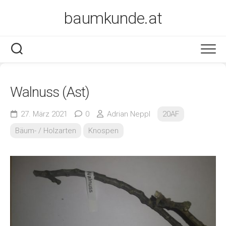
Skip
baumkunde.at
to
content
Walnuss (Ast)
27. März 2021
0
Adrian Neppl
20AF
Bäum- / Holzarten
Knospen