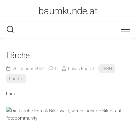
Skip
baumkunde.at
to
content
Lärche
26. Januar 2021
0
Lukas Engraf
18BH
Lärche
Larix