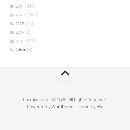
(246)
20AH
(1.356)
20BH
(460)
21AF
(3)
21AH
(527)
21BH
(8)
Admin
baumkunde.at © 2026. All Rights Reserved.
Powered by
WordPress
. Theme by
Alx
.