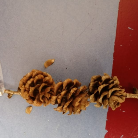
Erle
19AF
Esche
19AH
Fichte
19BH
Ginkgo
20AF
Hartriegel
20AH
Hasel
20BH
Hollunder
Admin
Kastanie
Kiefer
Lärche
Linde
Mammutbaum
Nuss