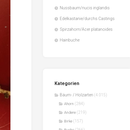
Nussbaum/nucis inglandis
Papier
/
Edelkastanie/durchs Castings
Zellulose
Spirzahorn/Acer platanoides
Sägenebenprodukte
Hainbuche
Schnittholz
Spanwerkstoffe
Kategorien
Bäum- / Holzarten
(4.015)
(284)
Ahorn
(219)
Andere
(157)
Birke
(266)
Buche