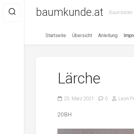
Skip
baumkunde.at
to
Baumbilder 
content
Startseite
Übersicht
Anleitung
Imp
Lärche
25. März 2021
0
Leon P
20BH