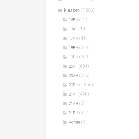
Klassen
(3.886)
(12)
16BH
(10)
17AF
(41)
17AH
(234)
18BH
(300)
19BH
(691)
20AF
(246)
20AH
(1.356)
20BH
(460)
21AF
(3)
21AH
(527)
21BH
(8)
Admin