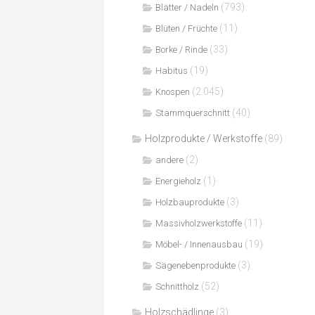
(793)
Blätter / Nadeln
(11)
Blüten / Früchte
(33)
Borke / Rinde
(19)
Habitus
(2.045)
Knospen
(40)
Stammquerschnitt
Holzprodukte / Werkstoffe
(89)
(2)
andere
(1)
Energieholz
(3)
Holzbauprodukte
(11)
Massivholzwerkstoffe
(19)
Möbel- / Innenausbau
(3)
Sägenebenprodukte
(52)
Schnittholz
Holzschädlinge
(3)