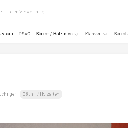
zur freien Verwendung
ressum
DSVG
Bäum- / Holzarten
Klassen
Baumte
Obstbäume
16AH
Blät
/
Tropenhölzer
16BH
Nad
Ahorn
17AF
Blüt
/
Birke
17AH
Früc
Buche
18AF
uchinger
Bäum- / Holzarten
Bor
/
Douglasie
17BH
Rind
Eibe
18AH
Kno
Eiche
18BH
Habi