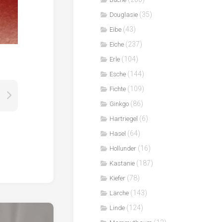
(35)
Douglasie
(43)
Eibe
(237)
Eiche
(104)
Erle
(144)
Esche
(109)
Fichte
(86)
Ginkgo
(6)
Hartriegel
(64)
Hasel
(16)
Hollunder
(187)
Kastanie
(78)
Kiefer
(143)
Lärche
(124)
Linde