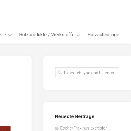
ile
Holzprodukte / Werkstoffe
Holzschädlinge
ter
andere
Werkstoffe
eln
Energieholz
en
Faserwerkstoffe
hte
Funiere
ke
Holzbauprodukte
e
Massivholzwerkstoffe
Neueste Beiträge
spen
Möbel-
/
tus
Esche/Fraxinus excelsior
Innenausbau