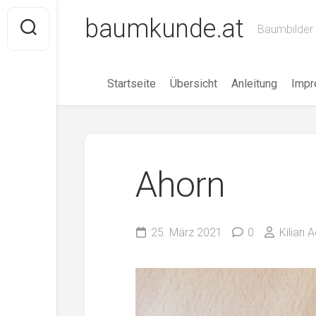
Skip
baumkunde.at
to
Baumbilder 
content
Startseite
Übersicht
Anleitung
Imp
Ahorn
25. März 2021
0
Kilian 