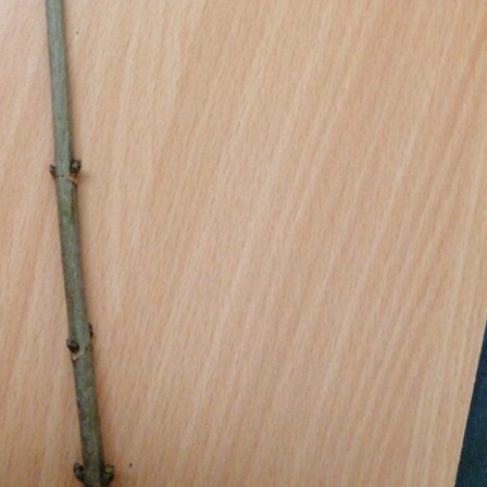
Pappel
Platane
Robinie
Tanne
Tulpenbaum
Ulme
Vogelbeere
Weide
Weißdorn
Zirbe
Andere