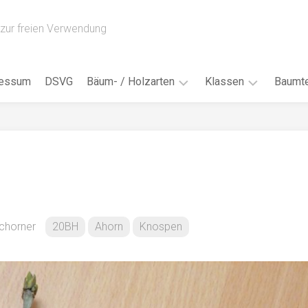
zur freien Verwendung
ressum
DSVG
Bäum- / Holzarten
Klassen
Baumte
Obstbäume
16AH
Blät
/
Tropenhölzer
16BH
Nad
Ahorn
17AF
Blüt
/
Birke
17AH
Früc
Buche
18AF
Achorner
20BH
Ahorn
Knospen
Bor
/
Douglasie
17BH
Rind
Eibe
18AH
Kno
Eiche
18BH
Habi