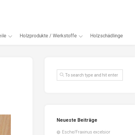
ile
Holzprodukte / Werkstoffe
Holzschädlinge
ter
andere
Werkstoffe
eln
Energieholz
en
Faserwerkstoffe
hte
Funiere
ke
Holzbauprodukte
e
Massivholzwerkstoffe
Neueste Beiträge
spen
Möbel-
/
tus
Esche/Fraxinus excelsior
Innenausbau