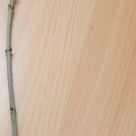
Erle
19AF
Esche
19AH
Fichte
19BH
Ginkgo
20AF
Hartriegel
20AH
Hasel
20BH
Hollunder
Admin
Kastanie
Kiefer
Lärche
Linde
Mammutbaum
Nuss