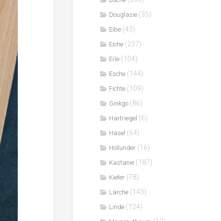
(35)
Douglasie
(43)
Eibe
(237)
Eiche
(104)
Erle
(144)
Esche
(109)
Fichte
(86)
Ginkgo
(6)
Hartriegel
(64)
Hasel
(16)
Hollunder
(187)
Kastanie
(78)
Kiefer
(143)
Lärche
(124)
Linde