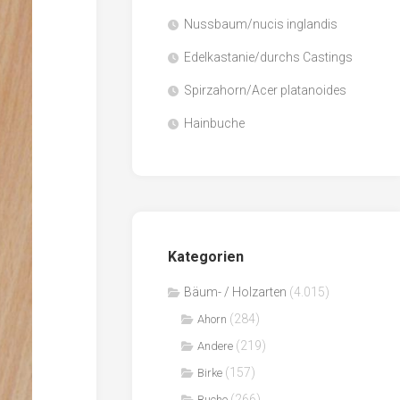
Nussbaum/nucis inglandis
Papier
/
Edelkastanie/durchs Castings
Zellulose
Spirzahorn/Acer platanoides
Sägenebenprodukte
Hainbuche
Schnittholz
Spanwerkstoffe
Kategorien
Bäum- / Holzarten
(4.015)
(284)
Ahorn
(219)
Andere
(157)
Birke
(266)
Buche