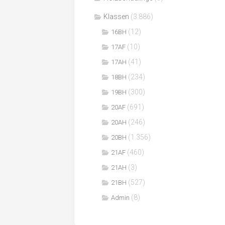
Klassen
(3.886)
(12)
16BH
(10)
17AF
(41)
17AH
(234)
18BH
(300)
19BH
(691)
20AF
(246)
20AH
(1.356)
20BH
(460)
21AF
(3)
21AH
(527)
21BH
(8)
Admin