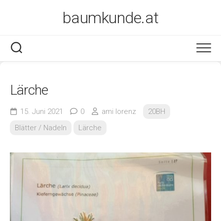
Skip
baumkunde.at
to
content
Lärche
15. Juni 2021
0
ami lorenz
20BH
Blätter / Nadeln
Lärche