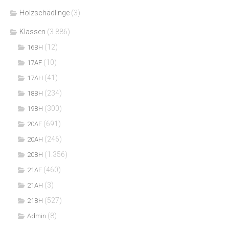
Holzschädlinge
(3)
Klassen
(3.886)
(12)
16BH
(10)
17AF
(41)
17AH
(234)
18BH
(300)
19BH
(691)
20AF
(246)
20AH
(1.356)
20BH
(460)
21AF
(3)
21AH
(527)
21BH
(8)
Admin