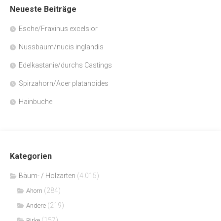
Neueste Beiträge
Esche/Fraxinus excelsior
Nussbaum/nucis inglandis
Edelkastanie/durchs Castings
Spirzahorn/Acer platanoides
Hainbuche
Kategorien
Bäum- / Holzarten
(4.015)
(284)
Ahorn
(219)
Andere
(157)
Birke