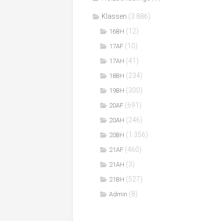
Klassen
(3.886)
(12)
16BH
(10)
17AF
(41)
17AH
(234)
18BH
(300)
19BH
(691)
20AF
(246)
20AH
(1.356)
20BH
(460)
21AF
(3)
21AH
(527)
21BH
(8)
Admin