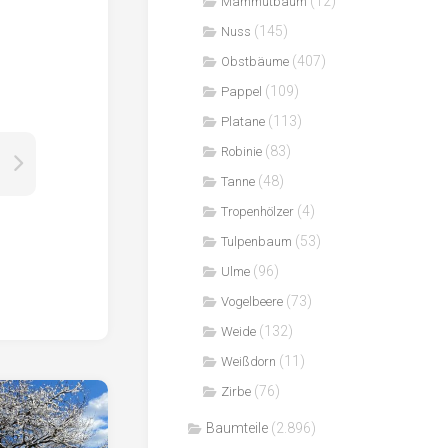
(12)
Mammutbaum
(145)
Nuss
(407)
Obstbäume
(109)
Pappel
(113)
Platane
(83)
Robinie
(48)
Tanne
(4)
Tropenhölzer
(53)
Tulpenbaum
(96)
Ulme
(73)
Vogelbeere
(132)
Weide
(11)
Weißdorn
(76)
Zirbe
Baumteile
(2.896)