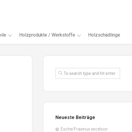
ile
Holzprodukte / Werkstoffe
Holzschädlinge
ter
andere
Werkstoffe
eln
Energieholz
en
Faserwerkstoffe
hte
Funiere
ke
Holzbauprodukte
e
Massivholzwerkstoffe
Neueste Beiträge
spen
Möbel-
/
tus
Esche/Fraxinus excelsior
Innenausbau