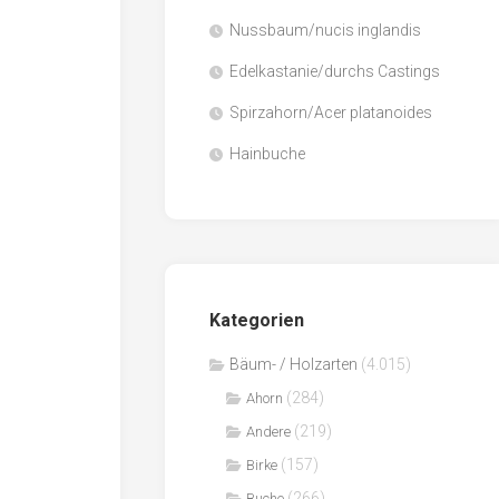
Nussbaum/nucis inglandis
Papier
/
Edelkastanie/durchs Castings
Zellulose
Spirzahorn/Acer platanoides
Sägenebenprodukte
Hainbuche
Schnittholz
Spanwerkstoffe
Kategorien
Bäum- / Holzarten
(4.015)
(284)
Ahorn
(219)
Andere
(157)
Birke
(266)
Buche