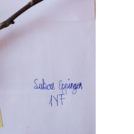
Pappel
Platane
Robinie
Tanne
Tulpenbaum
Ulme
Vogelbeere
Weide
Weißdorn
Zirbe
Andere