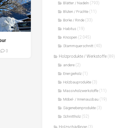
(793)
Blätter / Nadeln
(11)
Blüten / Früchte
(33)
Borke / Rinde
(19)
Habitus
(2.045)
Knospen
bur
(40)
Stammquerschnitt
0
Holzprodukte / Werkstoffe
(89)
(2)
andere
(1)
Energieholz
(3)
Holzbauprodukte
(11)
Massivholzwerkstoffe
(19)
Möbel- / Innenausbau
(3)
Sägenebenprodukte
(52)
Schnittholz
Holzschädlinge
(3)