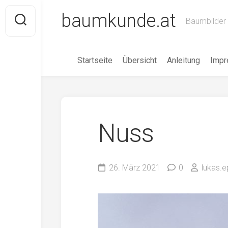
Skip
baumkunde.at
to
Baumbilder 
content
Startseite
Übersicht
Anleitung
Imp
Nuss
26. März 2021
0
lukas.