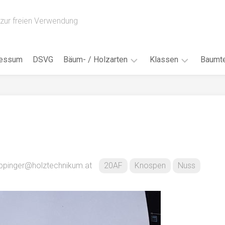
zur freien Verwendung
ressum
DSVG
Bäum- / Holzarten
Klassen
Baumte
Obstbäume
16AH
Blät
/
Tropenhölzer
16BH
Nad
Ahorn
17AF
Blüt
/
Birke
17AH
Früc
Buche
18AF
eppinger@holztechnikum.at
20AF
Knospen
Nuss
Bor
/
Douglasie
17BH
Rind
Eibe
18AH
Kno
Eiche
18BH
Habi