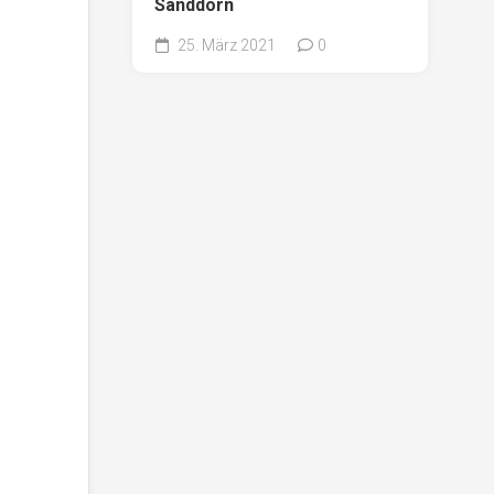
Sanddorn
25. März 2021
0