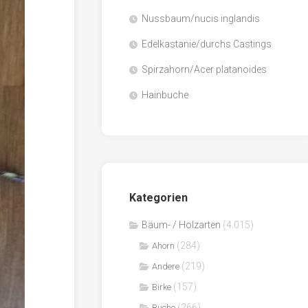
Nussbaum/nucis inglandis
Papier
/
Edelkastanie/durchs Castings
Zellulose
Spirzahorn/Acer platanoides
Sägenebenprodukte
Hainbuche
Schnittholz
Spanwerkstoffe
Kategorien
Bäum- / Holzarten
(4.015)
(284)
Ahorn
(219)
Andere
(157)
Birke
(266)
Buche