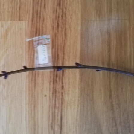
Erle
19AF
Esche
19AH
Fichte
19BH
Ginkgo
20AF
Hartriegel
20AH
Hasel
20BH
Hollunder
Admin
Kastanie
Kiefer
Lärche
Linde
Mammutbaum
Nuss