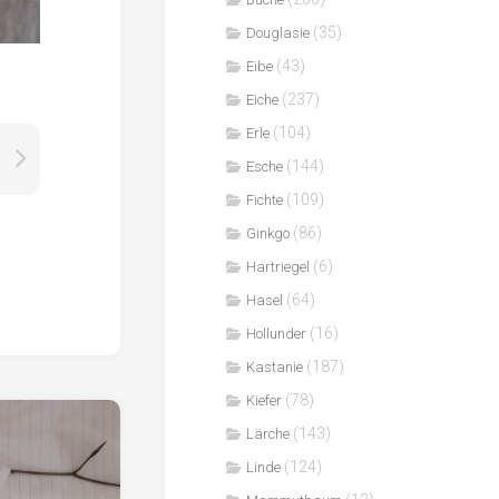
(35)
Douglasie
(43)
Eibe
(237)
Eiche
(104)
Erle
(144)
Esche
(109)
Fichte
(86)
Ginkgo
(6)
Hartriegel
(64)
Hasel
(16)
Hollunder
(187)
Kastanie
(78)
Kiefer
(143)
Lärche
(124)
Linde