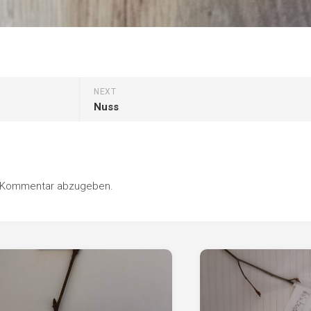
Pappel
Platane
Robinie
Tanne
NEXT
Tulpenbaum
Nuss
Ulme
Vogelbeere
Weide
n Kommentar abzugeben.
Weißdorn
Zirbe
Andere