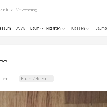
zur freien Verwendung
ressum
DSVG
Bäum- / Holzarten
Klassen
Baumte
Obstbäume
16AH
Blät
/
Tropenhölzer
16BH
Nad
um
Ahorn
17AF
Blüt
/
Birke
17AH
Früc
Buche
18AF
utermann
Bäum- / Holzarten
Bor
/
Douglasie
17BH
Rind
Eibe
18AH
Kno
Eiche
18BH
Habi