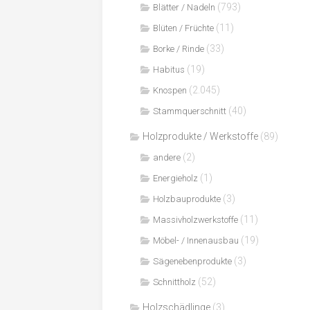
(793)
Blätter / Nadeln
(11)
Blüten / Früchte
(33)
Borke / Rinde
(19)
Habitus
(2.045)
Knospen
(40)
Stammquerschnitt
Holzprodukte / Werkstoffe
(89)
(2)
andere
(1)
Energieholz
(3)
Holzbauprodukte
(11)
Massivholzwerkstoffe
(19)
Möbel- / Innenausbau
(3)
Sägenebenprodukte
(52)
Schnittholz
Holzschädlinge
(3)