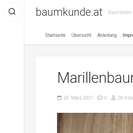
Skip
baumkunde.at
to
Baumbilder 
content
Startseite
Übersicht
Anleitung
Imp
Marillenba
26. März 2021
0
20-mta