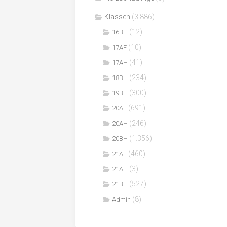
Klassen
(3.886)
(12)
16BH
(10)
17AF
(41)
17AH
(234)
18BH
(300)
19BH
(691)
20AF
(246)
20AH
(1.356)
20BH
(460)
21AF
(3)
21AH
(527)
21BH
(8)
Admin