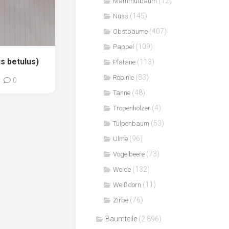
(12)
Mammutbaum
(145)
Nuss
(407)
Obstbäume
(109)
Pappel
s betulus)
(113)
Platane
(83)
Robinie
0
(48)
Tanne
(4)
Tropenhölzer
(53)
Tulpenbaum
(96)
Ulme
(73)
Vogelbeere
(132)
Weide
(11)
Weißdorn
(76)
Zirbe
Baumteile
(2.896)