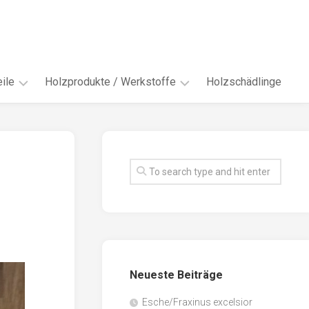
ile
Holzprodukte / Werkstoffe
Holzschädlinge
ter
andere
Werkstoffe
eln
Energieholz
en
Faserwerkstoffe
hte
Funiere
ke
Holzbauprodukte
e
Massivholzwerkstoffe
Neueste Beiträge
spen
Möbel-
/
tus
Esche/Fraxinus excelsior
Innenausbau