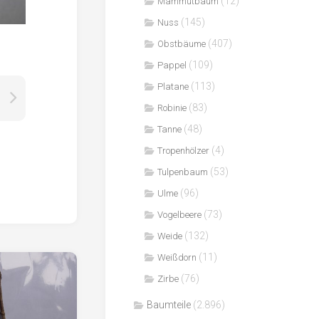
(12)
Mammutbaum
(145)
Nuss
(407)
Obstbäume
(109)
Pappel
(113)
Platane
(83)
Robinie
(48)
Tanne
(4)
Tropenhölzer
(53)
Tulpenbaum
(96)
Ulme
(73)
Vogelbeere
(132)
Weide
(11)
Weißdorn
(76)
Zirbe
Baumteile
(2.896)