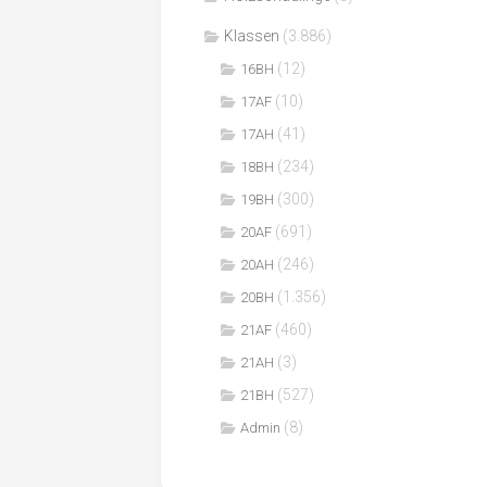
Klassen
(3.886)
(12)
16BH
(10)
17AF
(41)
17AH
(234)
18BH
(300)
19BH
(691)
20AF
(246)
20AH
(1.356)
20BH
(460)
21AF
(3)
21AH
(527)
21BH
(8)
Admin