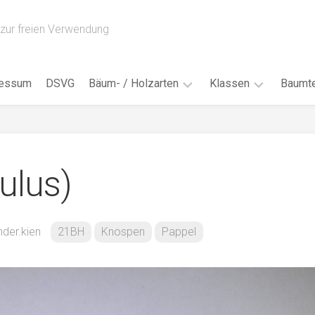
zur freien Verwendung
ressum
DSVG
Bäum- / Holzarten
Klassen
Baumte
Obstbäume
16AH
Blät
/
Tropenhölzer
16BH
Nad
ulus)
Ahorn
17AF
Blüt
/
Birke
17AH
Früc
Buche
18AF
nder.kien
21BH
Knospen
Pappel
Bor
/
Douglasie
17BH
Rind
Eibe
18AH
Kno
Eiche
18BH
Habi