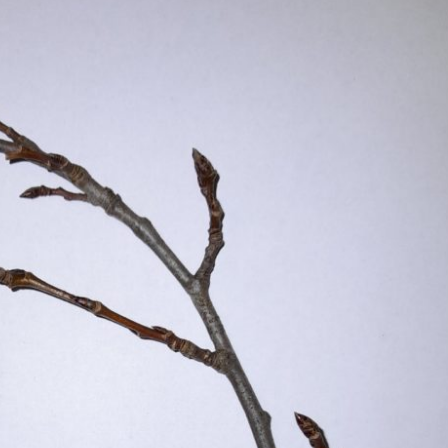
Erle
19AF
Esche
19AH
Fichte
19BH
Ginkgo
20AF
Hartriegel
20AH
Hasel
20BH
Hollunder
Admin
Kastanie
Kiefer
Lärche
Linde
Mammutbaum
Nuss