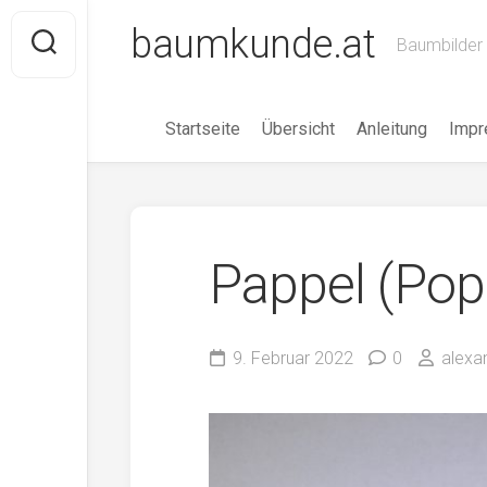
Skip
baumkunde.at
to
Baumbilder 
content
Startseite
Übersicht
Anleitung
Imp
Pappel (Pop
9. Februar 2022
0
alexa