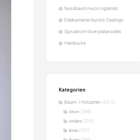
Nussbaum/nucis inglandis
Papier
/
Edelkastanie/durchs Castings
Zellulose
Spirzahorn/Acer platanoides
Sägenebenprodukte
Hainbuche
Schnittholz
Spanwerkstoffe
Kategorien
Bäum- / Holzarten
(4.015)
(284)
Ahorn
(219)
Andere
(157)
Birke
(266)
Buche