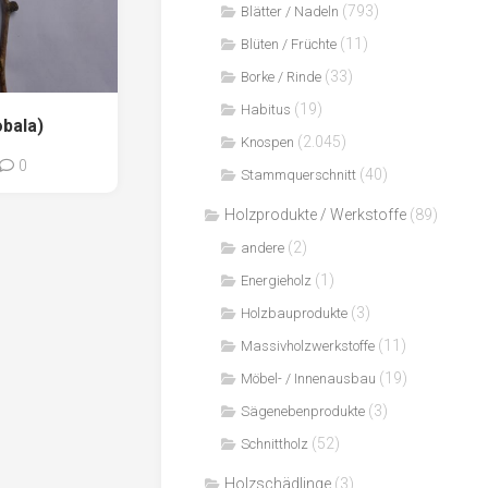
(793)
Blätter / Nadeln
(11)
Blüten / Früchte
(33)
Borke / Rinde
(19)
Habitus
obala)
(2.045)
Knospen
0
(40)
Stammquerschnitt
Holzprodukte / Werkstoffe
(89)
(2)
andere
(1)
Energieholz
(3)
Holzbauprodukte
(11)
Massivholzwerkstoffe
(19)
Möbel- / Innenausbau
(3)
Sägenebenprodukte
(52)
Schnittholz
Holzschädlinge
(3)