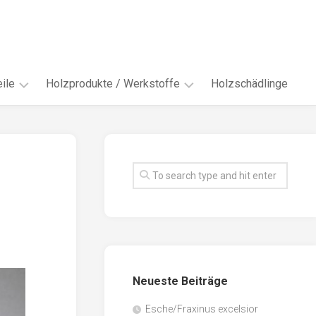
ile
Holzprodukte / Werkstoffe
Holzschädlinge
ter
andere
Werkstoffe
eln
Energieholz
en
Faserwerkstoffe
hte
Funiere
ke
Holzbauprodukte
e
Massivholzwerkstoffe
Neueste Beiträge
spen
Möbel-
/
tus
Esche/Fraxinus excelsior
Innenausbau