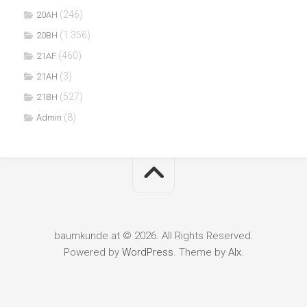
(246)
20AH
(1.356)
20BH
(460)
21AF
(3)
21AH
(527)
21BH
(8)
Admin
baumkunde.at © 2026. All Rights Reserved.
Powered by
WordPress
. Theme by
Alx
.