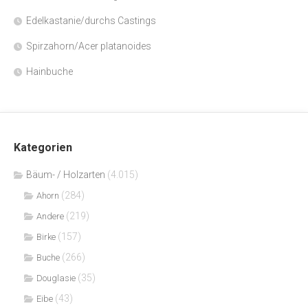
Edelkastanie/durchs Castings
Spirzahorn/Acer platanoides
Hainbuche
Kategorien
Bäum- / Holzarten
(4.015)
(284)
Ahorn
(219)
Andere
(157)
Birke
(266)
Buche
(35)
Douglasie
(43)
Eibe