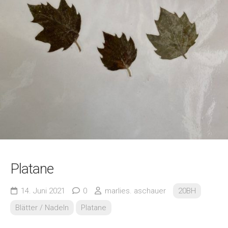
Platane
14. Juni 2021
0
marlies. aschauer
20BH
Blätter / Nadeln
Platane