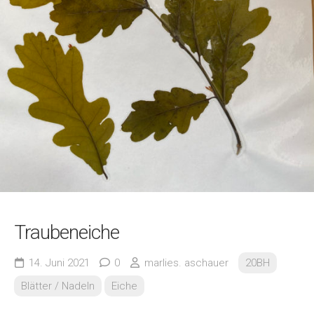
Traubeneiche
14. Juni 2021
0
marlies. aschauer
20BH
Blätter / Nadeln
Eiche