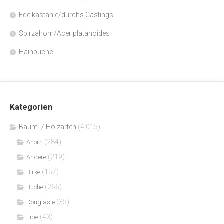
Edelkastanie/durchs Castings
Spirzahorn/Acer platanoides
Hainbuche
Kategorien
Bäum- / Holzarten
(4.015)
(284)
Ahorn
(219)
Andere
(157)
Birke
(266)
Buche
(35)
Douglasie
(43)
Eibe