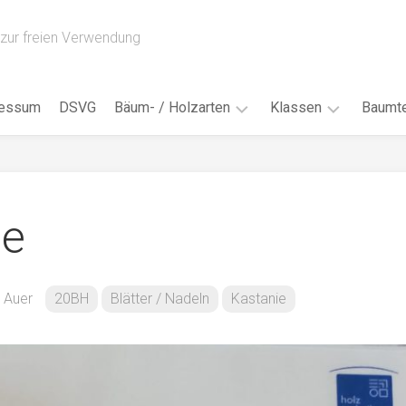
zur freien Verwendung
ressum
DSVG
Bäum- / Holzarten
Klassen
Baumte
Obstbäume
16AH
Blät
/
Tropenhölzer
16BH
Nad
ie
Ahorn
17AF
Blüt
/
Birke
17AH
Früc
Buche
18AF
a Auer
20BH
Blätter / Nadeln
Kastanie
Bor
/
Douglasie
17BH
Rind
Eibe
18AH
Kno
Eiche
18BH
Habi