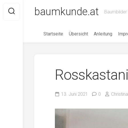
Skip
baumkunde.at
to
Baumbilder 
content
Startseite
Übersicht
Anleitung
Imp
Rosskastan
13. Juni 2021
0
Christin