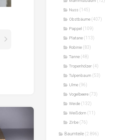
(12)
Mammutbaum
(145)
Nuss
(407)
Obstbäume
(109)
Pappel
(113)
Platane
(83)
Robinie
(48)
Tanne
(4)
Tropenhölzer
(53)
Tulpenbaum
(96)
Ulme
(73)
Vogelbeere
(132)
Weide
(11)
Weißdorn
(76)
Zirbe
Baumteile
(2.896)