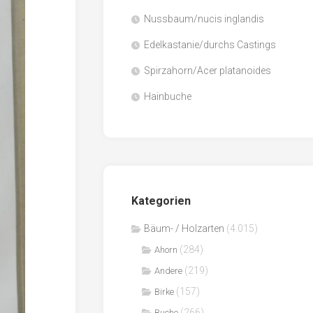
Nussbaum/nucis inglandis
Papier
/
Edelkastanie/durchs Castings
Zellulose
Spirzahorn/Acer platanoides
Sägenebenprodukte
Hainbuche
Schnittholz
Spanwerkstoffe
Kategorien
Bäum- / Holzarten
(4.015)
(284)
Ahorn
(219)
Andere
(157)
Birke
(266)
Buche