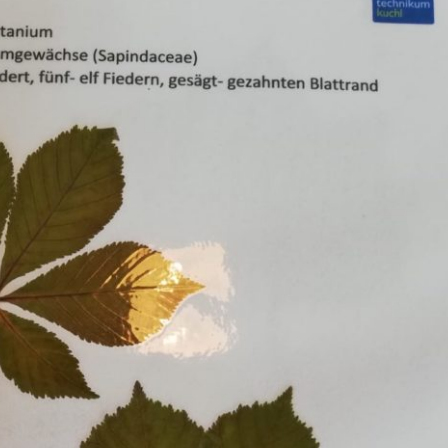
Erle
19AF
Esche
19AH
Fichte
19BH
Ginkgo
20AF
Hartriegel
20AH
Hasel
20BH
Hollunder
Admin
Kastanie
Kiefer
Lärche
Linde
Mammutbaum
Nuss