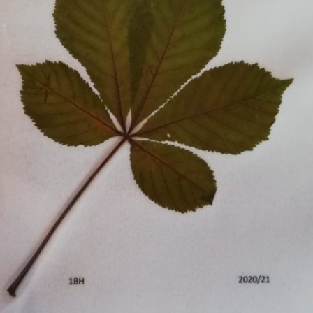
Pappel
Platane
Robinie
Tanne
Tulpenbaum
Ulme
Vogelbeere
Weide
Weißdorn
Zirbe
Andere