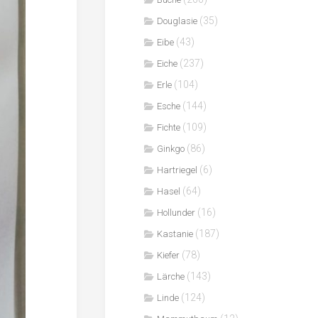
(35)
Douglasie
(43)
Eibe
(237)
Eiche
(104)
Erle
(144)
Esche
(109)
Fichte
(86)
Ginkgo
(6)
Hartriegel
(64)
Hasel
(16)
Hollunder
(187)
Kastanie
(78)
Kiefer
(143)
Lärche
(124)
Linde