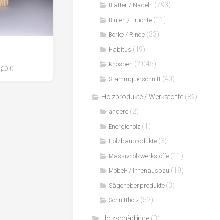
(793)
Blätter / Nadeln
(11)
Blüten / Früchte
(33)
Borke / Rinde
(19)
Habitus
(2.045)
Knospen
0
(40)
Stammquerschnitt
Holzprodukte / Werkstoffe
(89)
(2)
andere
(1)
Energieholz
(3)
Holzbauprodukte
(11)
Massivholzwerkstoffe
(19)
Möbel- / Innenausbau
(3)
Sägenebenprodukte
(52)
Schnittholz
Holzschädlinge
(3)