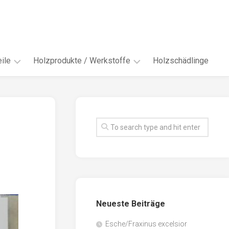
ile
Holzprodukte / Werkstoffe
Holzschädlinge
ter
andere
Werkstoffe
eln
Energieholz
en
Faserwerkstoffe
hte
Funiere
ke
Holzbauprodukte
e
Massivholzwerkstoffe
Neueste Beiträge
spen
Möbel-
/
tus
Esche/Fraxinus excelsior
Innenausbau