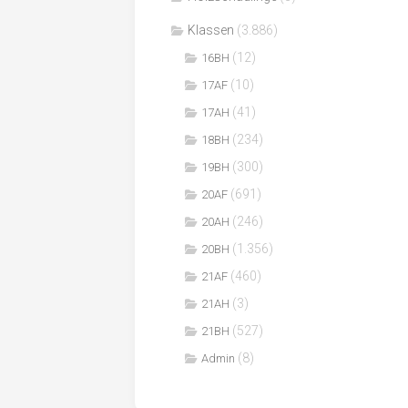
Klassen
(3.886)
(12)
16BH
(10)
17AF
(41)
17AH
(234)
18BH
(300)
19BH
(691)
20AF
(246)
20AH
(1.356)
20BH
(460)
21AF
(3)
21AH
(527)
21BH
(8)
Admin