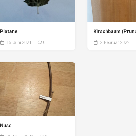
Platane
Kirschbaum (Prun
15. Juni 2021
0
2. Februar 2022
Nuss