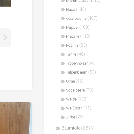
(12)
Mammutbaum
(145)
Nuss
(407)
Obstbäume
(109)
Pappel
(113)
Platane
(83)
Robinie
(48)
Tanne
(4)
Tropenhölzer
(53)
Tulpenbaum
(96)
Ulme
(73)
Vogelbeere
(132)
Weide
(11)
Weißdorn
(76)
Zirbe
Baumteile
(2.896)