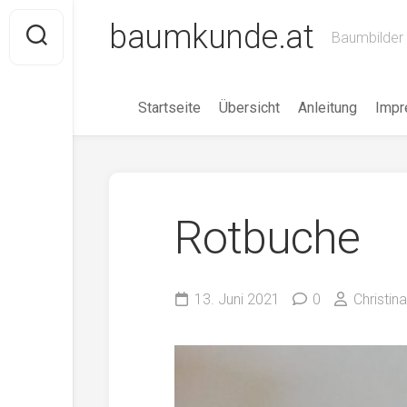
Skip
baumkunde.at
to
Baumbilder 
content
Startseite
Übersicht
Anleitung
Imp
Rotbuche
13. Juni 2021
0
Christin