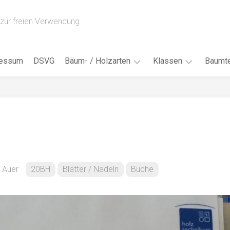
zur freien Verwendung
ressum
DSVG
Bäum- / Holzarten
Klassen
Baumte
Obstbäume
16AH
Blät
/
Tropenhölzer
16BH
Nad
Ahorn
17AF
Blüt
/
Birke
17AH
Früc
Buche
18AF
a Auer
20BH
Blätter / Nadeln
Buche
Bor
/
Douglasie
17BH
Rind
Eibe
18AH
Kno
Eiche
18BH
Habi