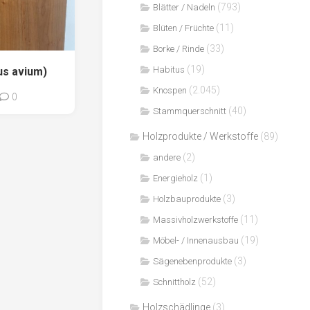
(793)
Blätter / Nadeln
(11)
Blüten / Früchte
(33)
Borke / Rinde
(19)
Habitus
us avium)
(2.045)
Knospen
0
(40)
Stammquerschnitt
Holzprodukte / Werkstoffe
(89)
(2)
andere
(1)
Energieholz
(3)
Holzbauprodukte
(11)
Massivholzwerkstoffe
(19)
Möbel- / Innenausbau
(3)
Sägenebenprodukte
(52)
Schnittholz
Holzschädlinge
(3)