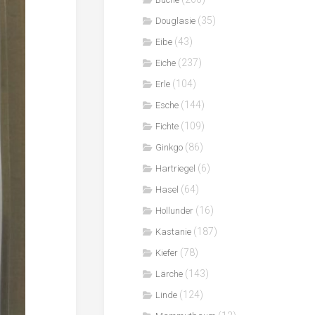
(35)
Douglasie
(43)
Eibe
(237)
Eiche
(104)
Erle
(144)
Esche
(109)
Fichte
(86)
Ginkgo
(6)
Hartriegel
(64)
Hasel
(16)
Hollunder
(187)
Kastanie
(78)
Kiefer
(143)
Lärche
(124)
Linde