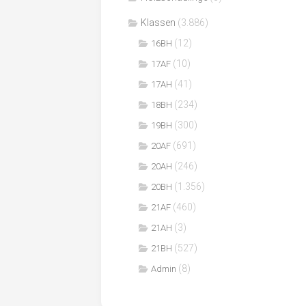
Klassen
(3.886)
(12)
16BH
(10)
17AF
(41)
17AH
(234)
18BH
(300)
19BH
(691)
20AF
(246)
20AH
(1.356)
20BH
(460)
21AF
(3)
21AH
(527)
21BH
(8)
Admin