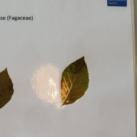
Erle
19AF
Esche
19AH
Fichte
19BH
Ginkgo
20AF
Hartriegel
20AH
Hasel
20BH
Hollunder
Admin
Kastanie
Kiefer
Lärche
Linde
Mammutbaum
Nuss