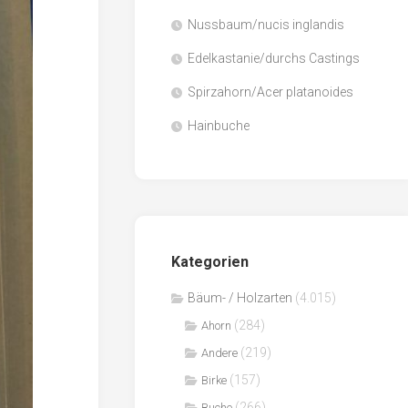
Nussbaum/nucis inglandis
Papier
/
Edelkastanie/durchs Castings
Zellulose
Spirzahorn/Acer platanoides
Sägenebenprodukte
Hainbuche
Schnittholz
Spanwerkstoffe
Kategorien
Bäum- / Holzarten
(4.015)
(284)
Ahorn
(219)
Andere
(157)
Birke
(266)
Buche