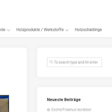
ile
Holzprodukte / Werkstoffe
Holzschädlinge
ter
andere
Werkstoffe
eln
Energieholz
en
Faserwerkstoffe
hte
Funiere
ke
Holzbauprodukte
e
Massivholzwerkstoffe
Neueste Beiträge
spen
Möbel-
/
tus
Esche/Fraxinus excelsior
Innenausbau