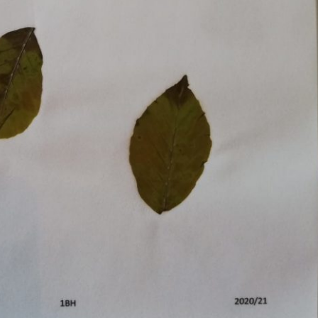
Pappel
Platane
Robinie
Tanne
Tulpenbaum
Ulme
Vogelbeere
Weide
Weißdorn
Zirbe
Andere