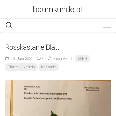
Skip
baumkunde.at
to
content
Rosskastanie Blatt
13. Juni 2021
0
Elijah Rehrl
20BH
Blätter / Nadeln
Kastanie