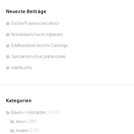
Neueste Beiträge
Esche/Fraxinus excelsior
Nussbaum/nucis inglandis
Edelkastanie/durchs Castings
Spirzahorn/Acer platanoides
Hainbuche
Kategorien
Bäum- / Holzarten
(4.015)
(284)
Ahorn
(219)
Andere