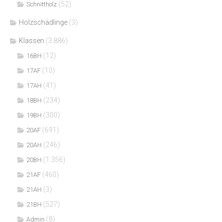
(52)
Schnittholz
Holzschädlinge
(3)
Klassen
(3.886)
(12)
16BH
(10)
17AF
(41)
17AH
(234)
18BH
(300)
19BH
(691)
20AF
(246)
20AH
(1.356)
20BH
(460)
21AF
(3)
21AH
(527)
21BH
(8)
Admin