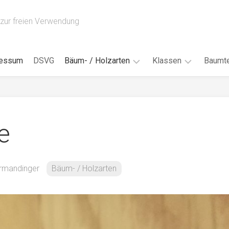
zur freien Verwendung
ressum
DSVG
Bäum- / Holzarten
Klassen
Baumte
Obstbäume
16AH
Blät
/
Tropenhölzer
16BH
Nad
e
Ahorn
17AF
Blüt
/
Birke
17AH
Früc
Buche
18AF
ermandinger
Bäum- / Holzarten
Bor
/
Douglasie
17BH
Rind
Eibe
18AH
Kno
Eiche
18BH
Habi