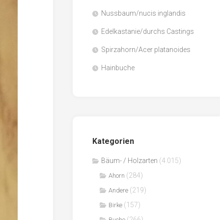
Nussbaum/nucis inglandis
Papier
/
Edelkastanie/durchs Castings
Zellulose
Spirzahorn/Acer platanoides
Sägenebenprodukte
Hainbuche
Schnittholz
Spanwerkstoffe
Kategorien
Bäum- / Holzarten
(4.015)
(284)
Ahorn
(219)
Andere
(157)
Birke
(266)
Buche