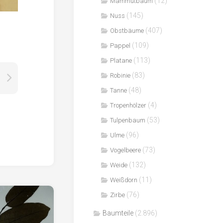
(12)
Mammutbaum
(145)
Nuss
(407)
Obstbäume
(109)
Pappel
(113)
Platane
(83)
Robinie
(48)
Tanne
(4)
Tropenhölzer
(53)
Tulpenbaum
(96)
Ulme
(73)
Vogelbeere
(132)
Weide
(11)
Weißdorn
(76)
Zirbe
Baumteile
(2.896)