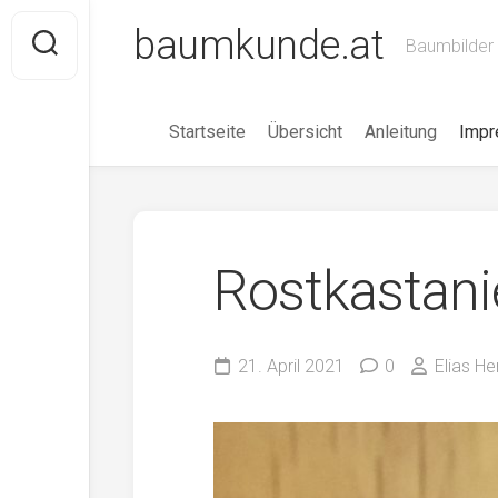
Skip
baumkunde.at
to
Baumbilder 
content
Startseite
Übersicht
Anleitung
Imp
Rostkastani
21. April 2021
0
Elias H