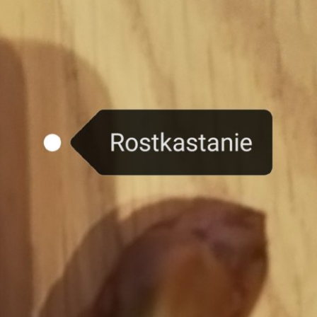
Erle
19AF
Esche
19AH
Fichte
19BH
Ginkgo
20AF
Hartriegel
20AH
Hasel
20BH
Hollunder
Admin
Kastanie
Kiefer
Lärche
Linde
Mammutbaum
Nuss