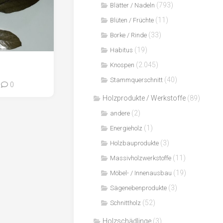
(793)
Blätter / Nadeln
(11)
Blüten / Früchte
(33)
Borke / Rinde
(19)
Habitus
(2.045)
Knospen
(40)
Stammquerschnitt
0
Holzprodukte / Werkstoffe
(89)
(2)
andere
(1)
Energieholz
(3)
Holzbauprodukte
(11)
Massivholzwerkstoffe
(19)
Möbel- / Innenausbau
(3)
Sägenebenprodukte
(52)
Schnittholz
Holzschädlinge
(3)