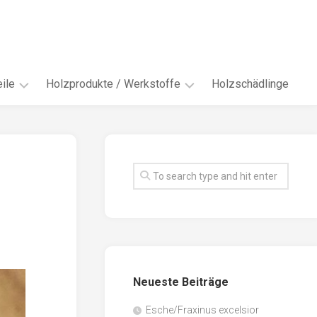
ile
Holzprodukte / Werkstoffe
Holzschädlinge
ter
andere
Werkstoffe
eln
Energieholz
en
Faserwerkstoffe
hte
Funiere
ke
Holzbauprodukte
e
Massivholzwerkstoffe
Neueste Beiträge
spen
Möbel-
/
tus
Esche/Fraxinus excelsior
Innenausbau