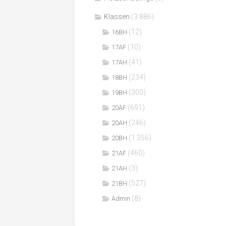
Klassen
(3.886)
(12)
16BH
(10)
17AF
(41)
17AH
(234)
18BH
(300)
19BH
(691)
20AF
(246)
20AH
(1.356)
20BH
(460)
21AF
(3)
21AH
(527)
21BH
(8)
Admin