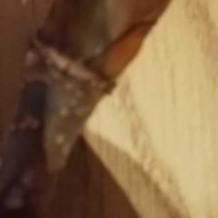
Pappel
Platane
Robinie
Tanne
Tulpenbaum
Ulme
Vogelbeere
Weide
Weißdorn
Zirbe
Andere