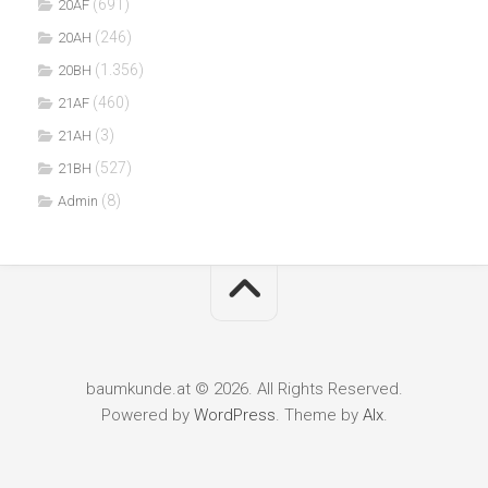
(691)
20AF
(246)
20AH
(1.356)
20BH
(460)
21AF
(3)
21AH
(527)
21BH
(8)
Admin
baumkunde.at © 2026. All Rights Reserved.
Powered by
WordPress
. Theme by
Alx
.