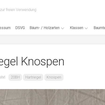
zur freien Verwendung
ressum
DSVG
Bäum- / Holzarten
Klassen
Baumte
Obstbäume
16AH
Blät
/
Tropenhölzer
16BH
Nad
iegel Knospen
Ahorn
17AF
Blüt
/
Birke
17AH
Früc
Buche
18AF
ehrl
20BH
Hartriegel
Knospen
Bor
/
Douglasie
17BH
Rind
Eibe
18AH
Kno
Eiche
18BH
Habi