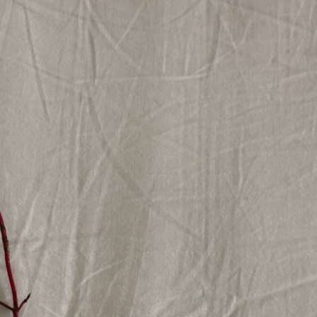
Erle
19AF
Esche
19AH
Fichte
19BH
Ginkgo
20AF
Hartriegel
20AH
Hasel
20BH
Hollunder
Admin
Kastanie
Kiefer
Lärche
Linde
Mammutbaum
Nuss