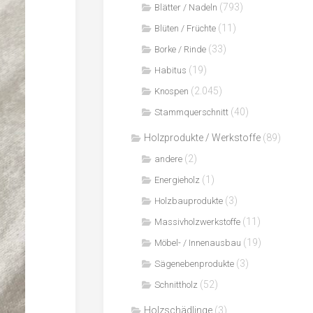
(793)
Blätter / Nadeln
(11)
Blüten / Früchte
(33)
Borke / Rinde
(19)
Habitus
(2.045)
Knospen
(40)
Stammquerschnitt
Holzprodukte / Werkstoffe
(89)
(2)
andere
(1)
Energieholz
(3)
Holzbauprodukte
(11)
Massivholzwerkstoffe
(19)
Möbel- / Innenausbau
(3)
Sägenebenprodukte
(52)
Schnittholz
Holzschädlinge
(3)