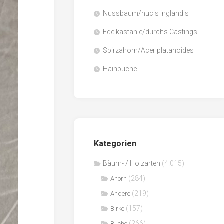
Nussbaum/nucis inglandis
Papier
/
Edelkastanie/durchs Castings
Zellulose
Spirzahorn/Acer platanoides
Sägenebenprodukte
Hainbuche
Schnittholz
Spanwerkstoffe
Kategorien
Bäum- / Holzarten
(4.015)
(284)
Ahorn
(219)
Andere
(157)
Birke
(266)
Buche