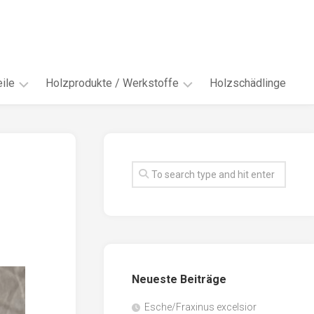
ile
Holzprodukte / Werkstoffe
Holzschädlinge
ter
andere
Werkstoffe
eln
Energieholz
en
Faserwerkstoffe
hte
Funiere
ke
Holzbauprodukte
e
Massivholzwerkstoffe
Neueste Beiträge
spen
Möbel-
/
tus
Esche/Fraxinus excelsior
Innenausbau