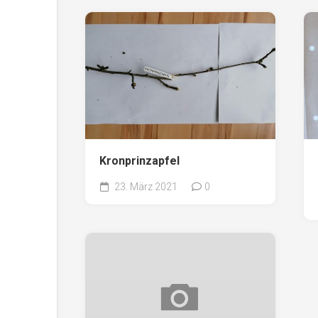
Kronprinzapfel
23. März 2021
0