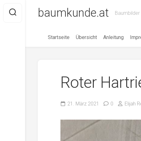
Skip
baumkunde.at
to
Baumbilder 
content
Startseite
Übersicht
Anleitung
Imp
Roter Hartr
21. März 2021
0
Elijah R