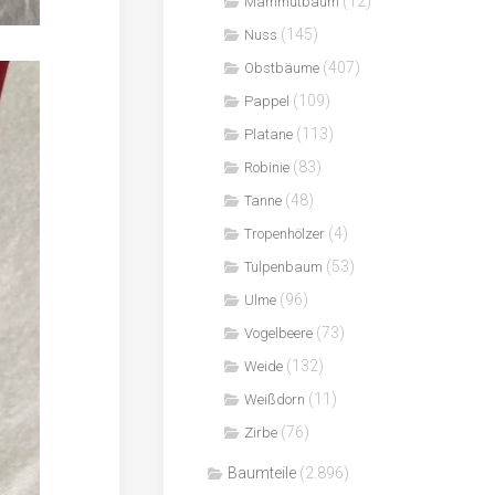
(12)
Mammutbaum
(145)
Nuss
(407)
Obstbäume
(109)
Pappel
(113)
Platane
(83)
Robinie
(48)
Tanne
(4)
Tropenhölzer
(53)
Tulpenbaum
(96)
Ulme
(73)
Vogelbeere
(132)
Weide
(11)
Weißdorn
(76)
Zirbe
Baumteile
(2.896)