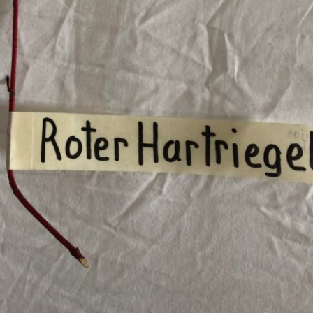
Pappel
Platane
Robinie
Tanne
Tulpenbaum
Ulme
Vogelbeere
Weide
Weißdorn
Zirbe
Andere