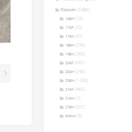
Klassen
(3.886)
(12)
16BH
(10)
17AF
(41)
17AH
(234)
18BH
(300)
19BH
(691)
20AF
(246)
20AH
(1.356)
20BH
(460)
21AF
(3)
21AH
(527)
21BH
(8)
Admin