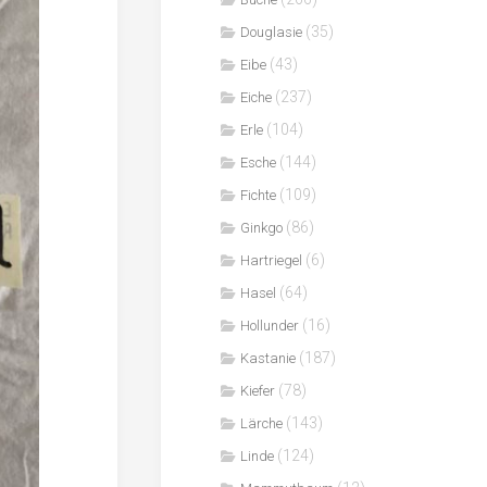
(35)
Douglasie
(43)
Eibe
(237)
Eiche
(104)
Erle
(144)
Esche
(109)
Fichte
(86)
Ginkgo
(6)
Hartriegel
(64)
Hasel
(16)
Hollunder
(187)
Kastanie
(78)
Kiefer
(143)
Lärche
(124)
Linde